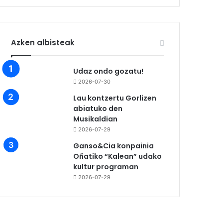
Azken albisteak
Udaz ondo gozatu!
2026-07-30
Lau kontzertu Gorlizen
abiatuko den
Musikaldian
2026-07-29
Ganso&Cia konpainia
Oñatiko “Kalean” udako
kultur programan
2026-07-29