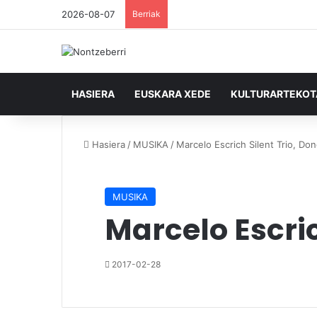
2026-08-07
Berriak
HASIERA
EUSKARA XEDE
KULTURARTEKO
Hasiera
/
MUSIKA
/
Marcelo Escrich Silent Trio, Do
MUSIKA
Marcelo Escric
2017-02-28