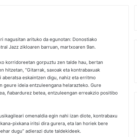
hiri nagusitan arituko da egunotan: Donostiako
tral Jazz zikloaren barruan, martxoaren 9an.
o korridoreetan gorpuztu zen talde hau, bertan
en hitzetan, “Gitarrak, saxoak eta kontrabaxuak
i aberatsa eskaintzen digu, nahiz eta erritmo
un geure ideia entzuleengana helarazteko. Gure
ea, ñabardurez betea, entzuleengan erreakzio positibo
ikagileari omenaldia egin nahi izan diote, kontrabaxu
kana-pixkana iritsi dira gurera, eta lan horiek bere
ehar dugu” adierazi dute taldekideek.