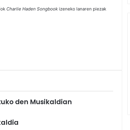
ríok
Charlie Haden Songbook
izeneko lanaren piezak
atuko den Musikaldian
kaldia