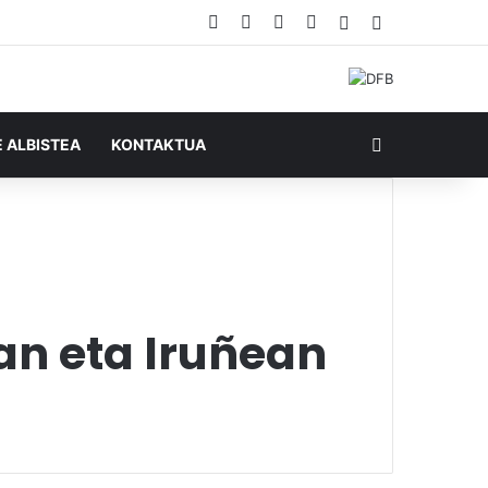
Facebook
X
YouTube
RSS
Ausazko artikul
Sidebar
Bilatu honela
E ALBISTEA
KONTAKTUA
ian eta Iruñean