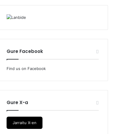
Gure Facebook
Find us on Facebook
Gure X-a
Jarraitu X-en