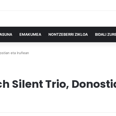
TASUNA
EMAKUMEA
NONTZEBERRI ZIKLOA
BIDALI ZUR
nostian eta Iruñean
h Silent Trio, Donost