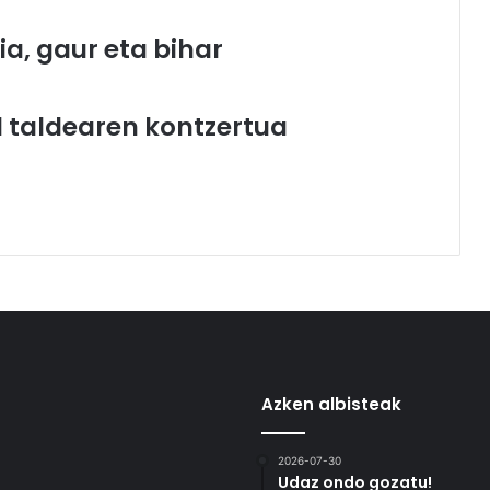
a, gaur eta bihar
 taldearen kontzertua
Azken albisteak
2026-07-30
Udaz ondo gozatu!