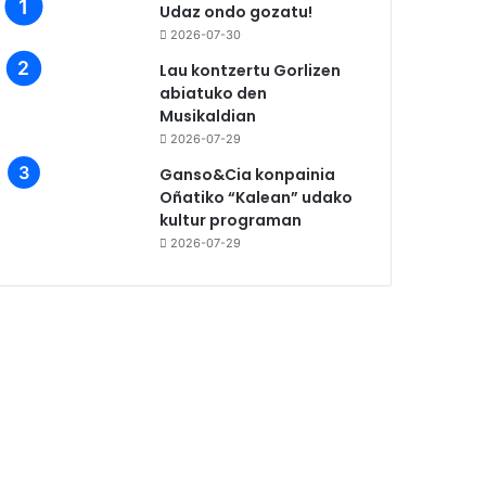
Udaz ondo gozatu!
2026-07-30
Lau kontzertu Gorlizen
abiatuko den
Musikaldian
2026-07-29
Ganso&Cia konpainia
Oñatiko “Kalean” udako
kultur programan
2026-07-29