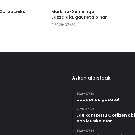
 Zarautzeko
Markina-Xemeingo
Jazzaldia, gaur eta bihar
2026-07-24
Azken albisteak
2026-07-30
Udaz ondo gozatu!
2026-07-29
Lau kontzertu Gorlizen ab
den Musikaldian
2026-07-29