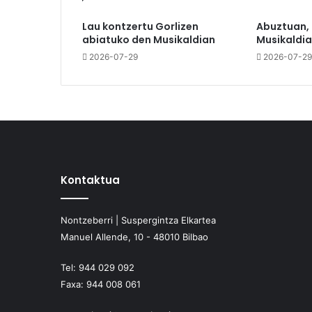
Lau kontzertu Gorlizen
Abuztuan,
abiatuko den Musikaldian
Musikaldia
2026-07-29
2026-07-29
Kontaktua
Nontzeberri | Suspergintza Elkartea
Manuel Allende, 10 - 48010 Bilbao
Tel:
944 029 092
Faxa:
944 008 061