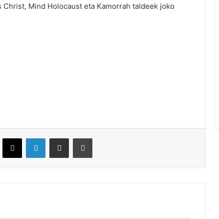
s Christ, Mind Holocaust eta Kamorrah taldeek joko
ebook
X
LinkedIn
Partekatu e-posta bidez
Inprimatu