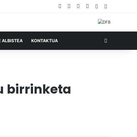
Facebook
X
YouTube
RSS
Ausazko artikul
Sidebar
Bilatu honela
E ALBISTEA
KONTAKTUA
 birrinketa