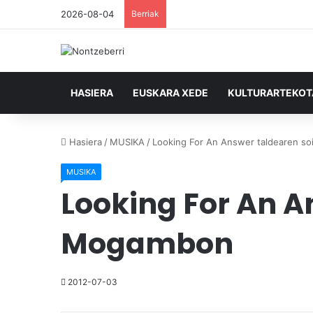
2026-08-04
Berriak
HASIERA
EUSKARA XEDE
KULTURARTEKO
Hasiera
/
MUSIKA
/
Looking For An Answer taldearen so
MUSIKA
Looking For An A
Mogambon
2012-07-03