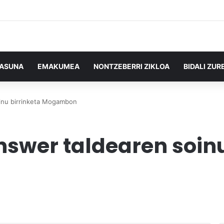
TASUNA
EMAKUMEA
NONTZEBERRI ZIKLOA
BIDALI ZUR
inu birrinketa Mogambon
nswer taldearen soinu