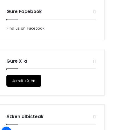
Gure Facebook
Find us on Facebook
Gure X-a
Jarraitu X-en
Azken albisteak