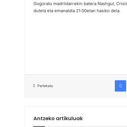
Gogoratu madrildarrekin batera Nashgul, Crisi
dutela eta emanaldia 21:00etan hasiko dela.
Fac
Partekatu
Antzeko artikuluak