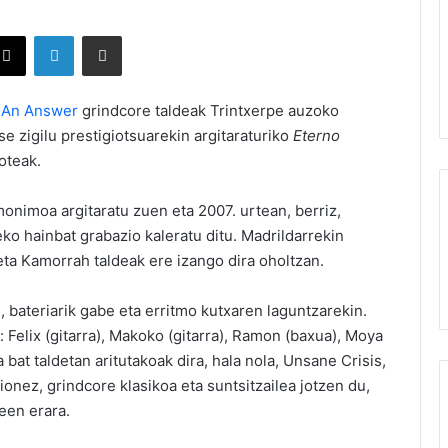
X
LinkedIn
Partekatu e-posta bidez
 An Answer
grindcore taldeak Trintxerpe auzoko
 zigilu prestigiotsuarekin argitaraturiko
Eterno
oteak.
onimoa argitaratu zuen eta 2007. urtean, berriz,
ko hainbat grabazio kaleratu ditu. Madrildarrekin
eta Kamorrah taldeak ere izango dira oholtzan.
 bateriarik gabe eta erritmo kutxaren laguntzarekin.
: Felix (gitarra), Makoko (gitarra), Ramon (baxua), Moya
 bat taldetan aritutakoak dira, hala nola, Unsane Crisis,
nez, grindcore klasikoa eta suntsitzailea jotzen du,
een erara.