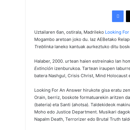
Facebook
Uztailaren 6an, ostirala, Madrileko
Looking For
Mogambo aretoan joko du. Iaz AEBetako Relapse
Treblinka
laneko kantuak aurkeztuko ditu bosk
Halaber, 2000. urtean haien estreinako lan hom
Extinción
izenburukoa. Tartean iraupen laburre
batera Nashgul, Crisis Christ, Mind Holocaust 
Looking For An Answer hirukote gisa eratu zen,
Orain, berriz, boskote formatuarekin aritzen da
(bateria) eta Santi (ahotsa). Taldekideok makina
Moho edo Justice Department. Musikari dagokio
Napalm Death, Terrorizer edo Brutal Truth tald