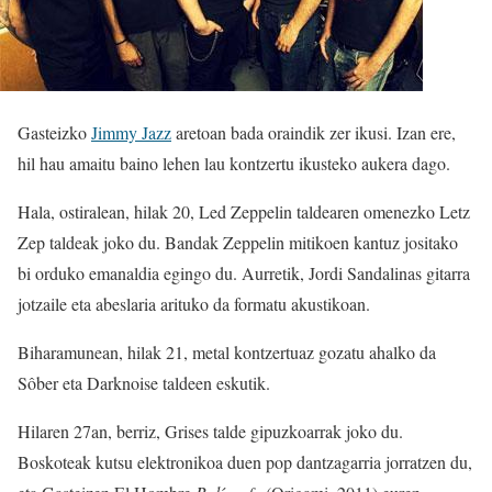
Gasteizko
Jimmy Jazz
aretoan bada oraindik zer ikusi. Izan ere,
hil hau amaitu baino lehen lau kontzertu ikusteko aukera dago.
Hala, ostiralean, hilak 20, Led Zeppelin taldearen omenezko Letz
Zep taldeak joko du. Bandak Zeppelin mitikoen kantuz jositako
bi orduko emanaldia egingo du. Aurretik, Jordi Sandalinas gitarra
jotzaile eta abeslaria arituko da formatu akustikoan.
Biharamunean, hilak 21, metal kontzertuaz gozatu ahalko da
Sôber eta Darknoise taldeen eskutik.
Hilaren 27an, berriz, Grises talde gipuzkoarrak joko du.
Boskoteak kutsu elektronikoa duen pop dantzagarria jorratzen du,