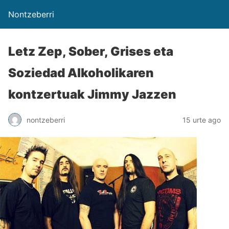
Nontzeberri
Letz Zep, Sober, Grises eta
Soziedad Alkoholikaren
kontzertuak Jimmy Jazzen
nontzeberri
15 urte ago