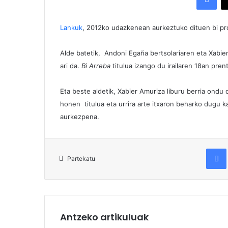
Lankuk
, 2012ko udazkenean aurkeztuko dituen bi pro
Alde batetik, Andoni Egaña bertsolariaren eta Xabie
ari da.
Bi Arreba
titulua izango du irailaren 18an pr
Eta beste aldetik, Xabier Amuriza liburu berria ond
honen titulua eta urrira arte itxaron beharko dugu ka
aurkezpena.
Fac
Partekatu
Antzeko artikuluak