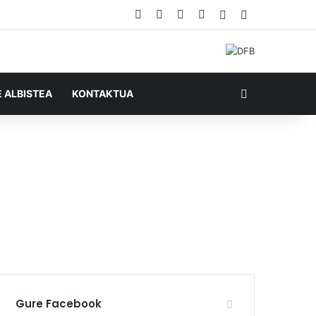
Facebook
X
YouTube
RSS
Ausazko artikul
Sidebar
Bilatu honela
E ALBISTEA
KONTAKTUA
Gure Facebook