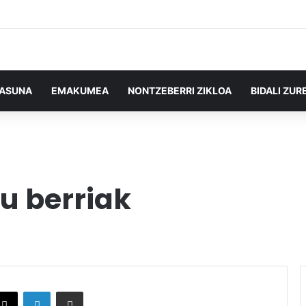
TASUNA
EMAKUMEA
NONTZEBERRI ZIKLOA
BIDALI ZUR
u berriak
X
LinkedIn
Partekatu e-posta bidez