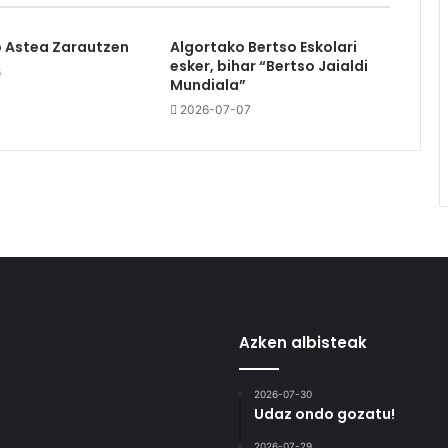
o Astea Zarautzen
Algortako Bertso Eskolari
esker, bihar “Bertso Jaialdi
8
Mundiala”
2026-07-07
Azken albisteak
2026-07-30
Udaz ondo gozatu!
2026-07-29