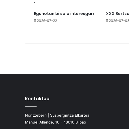
Egunotan bi saio interesgarri
XXX Berts
2026-07-22
2026-07-0
Kontaktua
Nontzeberri | Suspergintza Elkartea
Manuel Allende, 10 - 48010 Bilbao