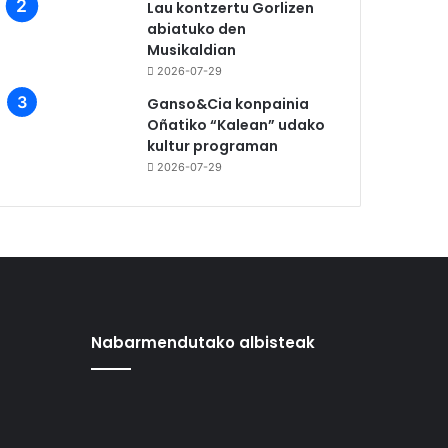
Lau kontzertu Gorlizen
abiatuko den
Musikaldian
2026-07-29
Ganso&Cia konpainia
Oñatiko “Kalean” udako
kultur programan
2026-07-29
Nabarmendutako albisteak