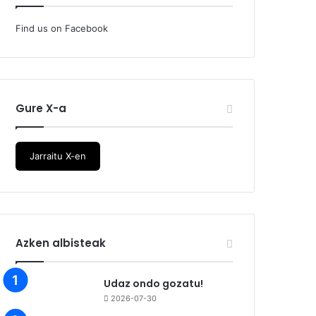
Find us on Facebook
Gure X-a
Jarraitu X-en
Azken albisteak
Udaz ondo gozatu!
2026-07-30