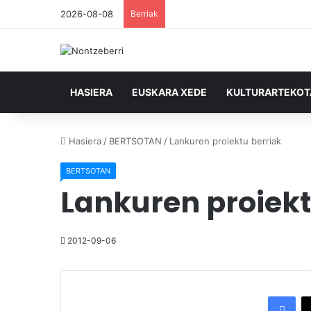
2026-08-08
Berriak
HASIERA
EUSKARA XEDE
KULTURARTEKO
Hasiera
/
BERTSOTAN
/
Lankuren proiektu berriak
BERTSOTAN
Lankuren proiekt
2012-09-06
Facebook