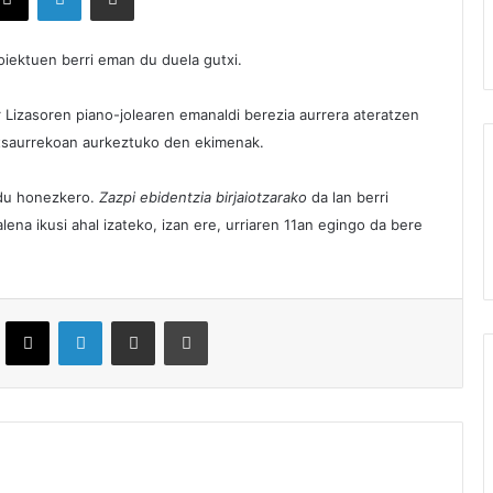
iektuen berri eman du duela gutxi.
r Lizasoren piano-jolearen emanaldi berezia aurrera ateratzen
entsaurrekoan aurkeztuko den ekimenak.
u du honezkero.
Zazpi ebidentzia birjaiotzarako
da lan berri
lena ikusi ahal izateko, izan ere, urriaren 11an egingo da bere
ebook
X
LinkedIn
Partekatu e-posta bidez
Inprimatu