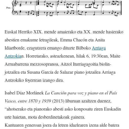
Euskal Herriko XIX. mende amaierako eta XX. mende hasierako
abestien emakume letragileak, Emma Chacón eta Anita
Idiartborde, ezagutzera emango dituzte Bilboko
Arriaga
Antzokia
n. Horretarako, asteazkenean, hilak 6, 19:30ean, Maite
Arruabarrena mezzosopranoa, Aitzol Iturriagagoitia biolin-
jotzailea eta Susana García de Salazar piano jotzailea Arriaga
Antzokiko foyerrean izango dira.
Isabel Díaz Morlánek
La Canción para voz y piano en el País
Vasco, entre 1870 y 1939
(2013) liburuan azaltzen duenez,
“ahotserako eta pianorako abesti asko konposatu ziren Euskadin
urte haietan, mota desberdinetakoak gainera.
Kantuaren generoan joera da letren idazlearen izena alde batera