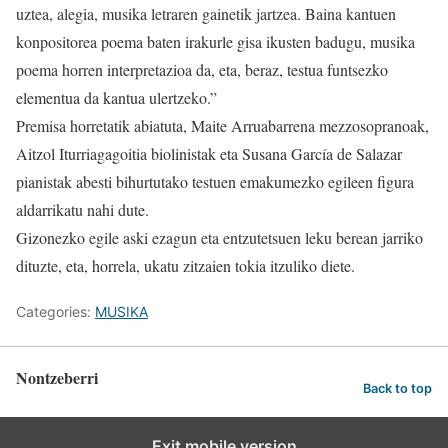
uztea, alegia, musika letraren gainetik jartzea. Baina kantuen
konpositorea poema baten irakurle gisa ikusten badugu, musika
poema horren interpretazioa da, eta, beraz, testua funtsezko
elementua da kantua ulertzeko.”
Premisa horretatik abiatuta, Maite Arruabarrena mezzosopranoak,
Aitzol Iturriagagoitia biolinistak eta Susana García de Salazar
pianistak abesti bihurtutako testuen emakumezko egileen figura
aldarrikatu nahi dute.
Gizonezko egile aski ezagun eta entzutetsuen leku berean jarriko
dituzte, eta, horrela, ukatu zitzaien tokia itzuliko diete.
Categories:
MUSIKA
Nontzeberri
Back to top
Exit mobile version