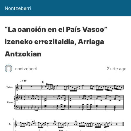
Nontzeberri
“La canción en el País Vasco”
izeneko errezitaldia, Arriaga
Antzokian
nontzeberri
2 urte ago