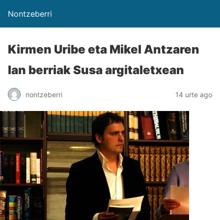
Nontzeberri
Kirmen Uribe eta Mikel Antzaren
lan berriak Susa argitaletxean
nontzeberri
14 urte ago