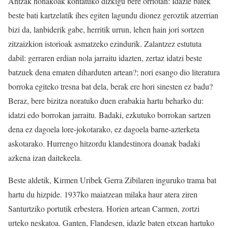
Antzak honakoak kontatuko dizkigu bere orriotan: Idazle batek
beste bati kartzelatik ihes egiten lagundu dionez geroztik atzerrian
bizi da, lanbiderik gabe, herritik urrun, lehen hain jori sortzen
zitzaizkion istorioak asmatzeko ezindurik. Zalantzez estututa
dabil: gerraren erdian nola jarraitu idazten, zertaz idatzi beste
batzuek dena ematen diharduten artean?; nori esango dio literatura
borroka egiteko tresna bat dela, berak ere hori sinesten ez badu?
Beraz, bere bizitza noratuko duen erabakia hartu beharko du:
idatzi edo borrokan jarraitu. Badaki, ezkutuko borrokan sartzen
dena ez dagoela lore-jokotarako, ez dagoela barne-azterketa
askotarako. Hurrengo hitzordu klandestinora doanak badaki
azkena izan daitekeela.
Beste aldetik, Kirmen Uribek Gerra Zibilaren inguruko trama bat
hartu du hizpide. 1937ko maiatzean milaka haur atera ziren
Santurtziko portutik erbestera. Horien artean Carmen, zortzi
urteko neskatoa. Ganten, Flandesen, idazle baten etxean hartuko