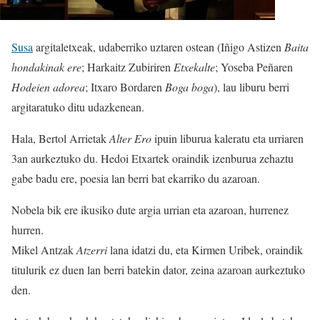
Susa
argitaletxeak, udaberriko uztaren ostean (Iñigo Astizen
Baita
hondakinak ere
; Harkaitz Zubiriren
Etxekalte
; Yoseba Peñaren
Hodeien adorea
; Itxaro Bordaren
Boga boga
), lau liburu berri
argitaratuko ditu udazkenean.
Hala, Bertol Arrietak
Alter Ero
ipuin liburua kaleratu eta urriaren
3an aurkeztuko du. Hedoi Etxartek oraindik izenburua zehaztu
gabe badu ere, poesia lan berri bat ekarriko du azaroan.
Nobela bik ere ikusiko dute argia urrian eta azaroan, hurrenez
hurren.
Mikel Antzak
Atzerri
lana idatzi du, eta Kirmen Uribek, oraindik
titulurik ez duen lan berri batekin dator, zeina azaroan aurkeztuko
den.