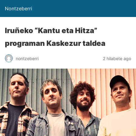
Nontzeberri
Iruñeko “Kantu eta Hitza”
programan Kaskezur taldea
nontzeberri
2 hilabete ago