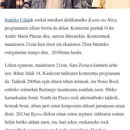
Iruñeko Udala
k euskal musikari dedikaturiko
Kantu eta Hitza
programaren edizio berria da abian. Kontzertu guztiak O-ko
Andre Maria Plazan dira, sarrera librearekin. Kontzertuok
maiatzaren 21ean hasi ziren eta ekainaren 25era bitarteko
ostegunetan izango dira, 20:00etan hasita.
Lehen egunean, maiatzaren 21ean, Sara Zozaya kantaria aritu
zen. Bihar, hilak 18, Kaskezur taldearen kontzertua programatu
da. Taldeak 2008an egin zituen lehen urratsak, eta Noise Rock
estiloko soinuekin Baztango lasaitasuna asaldatu zuen. 90eko
hamarkadan Sonic Youth eta Pixies rock alternatiboko taldeek,
besteak beste, abian jarri zuten konposizio-ildoari jarraipena eman
diote. 2013an
Ilgora
diskoa eman zuten argitara: taldearen soinua
behin betiko aldatu zuen, eta, hari esker, euskarazko rock
alternatiboko eszenaren ateak ireki zitzaizkien. Hainbat