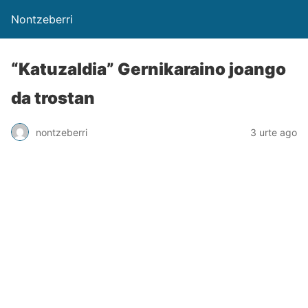
Nontzeberri
“Katuzaldia” Gernikaraino joango
da trostan
nontzeberri
3 urte ago