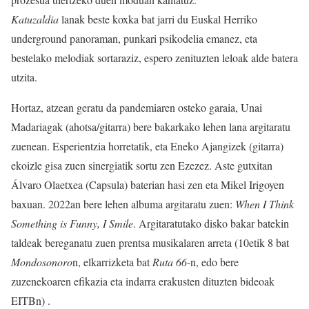
Katuzaldia
lanak beste koxka bat jarri du Euskal Herriko
underground panoraman, punkari psikodelia emanez, eta
bestelako melodiak sortaraziz, espero zenituzten leloak alde batera
utzita.
Hortaz, atzean geratu da pandemiaren osteko garaia, Unai
Madariagak (ahotsa/gitarra) bere bakarkako lehen lana argitaratu
zuenean. Esperientzia horretatik, eta Eneko Ajangizek (gitarra)
ekoizle gisa zuen sinergiatik sortu zen Ezezez. Aste gutxitan
Álvaro Olaetxea (Capsula) baterian hasi zen eta Mikel Irigoyen
baxuan. 2022an bere lehen albuma argitaratu zuen:
When I Think
Something is Funny, I Smile
. Argitaratutako disko bakar batekin
taldeak bereganatu zuen prentsa musikalaren arreta (10etik 8 bat
Mondosonoro
n, elkarrizketa bat
Ruta 66
-n, edo bere
zuzenekoaren efikazia eta indarra erakusten dituzten bideoak
EITBn) .