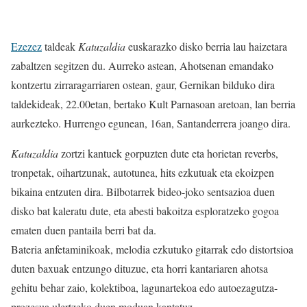
Ezezez
taldeak
Katuzaldia
euskarazko disko berria lau haizetara
zabaltzen segitzen du. Aurreko astean, Ahotsenan emandako
kontzertu zirraragarriaren ostean, gaur, Gernikan bilduko dira
taldekideak, 22.00etan, bertako Kult Parnasoan aretoan, lan berria
aurkezteko. Hurrengo egunean, 16an, Santanderrera joango dira.
Katuzaldia
zortzi kantuek gorpuzten dute eta horietan reverbs,
tronpetak, oihartzunak, autotunea, hits ezkutuak eta ekoizpen
bikaina entzuten dira. Bilbotarrek bideo-joko sentsazioa duen
disko bat kaleratu dute, eta abesti bakoitza esploratzeko gogoa
ematen duen pantaila berri bat da.
Bateria anfetaminikoak, melodia ezkutuko gitarrak edo distortsioa
duten baxuak entzungo dituzue, eta horri kantariaren ahotsa
gehitu behar zaio, kolektiboa, lagunartekoa edo autoezagutza-
prozesua ulertzeko duen moduan kantatuz.