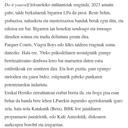
Do it yourself
leloarekiko militantziak eraginda, 2023 amaitu
gabe, talde bizkaitarrak bigarren LPa du prest. Beste behin,
grabazioa, nahasketa eta masterizazioa bandak berak egin ditu, eta
edizioa ere bai. Bigarren lan honekin sendoago eta irmoago
dirudien soinua eta irudia definituta geratu dira.
Parquet Courts, Viagra Boys edo Idles taldeen eraginak soma
daitezke. Hala ere, 70eko psikodeliaren nostalgiatik grunge
berritzaileraino denbora-lerro bat marrazten duten estra
estilistikoak ere sentitzen dira. Eta hori guztia, gaur egungo
melodien eta gaien bidez, estigmarik gabeko punkaren
potentziarekin indartuta.
Euskal Herriko errealitatean erabat berria da, eta froga gisa esan
behar da banda bere lehen LParekin inguruko agertokietatik igaro
zela, hala nola Katakutik (Bera), BBK live jaialdiaren
programazio paralelotik, edo Kafe Antzokitik, diskoaren
aurkezpen borobil eta izugarrian.