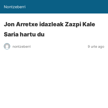
Nontzeberri
Jon Arretxe idazleak Zazpi Kale
Saria hartu du
nontzeberri
9 urte ago