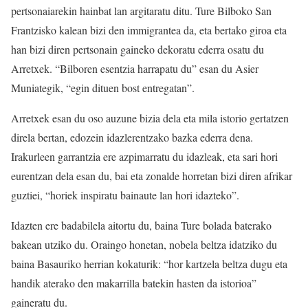
pertsonaiarekin hainbat lan argitaratu ditu. Ture Bilboko San
Frantzisko kalean bizi den immigrantea da, eta bertako giroa eta
han bizi diren pertsonain gaineko dekoratu ederra osatu du
Arretxek. “Bilboren esentzia harrapatu du” esan du Asier
Muniategik, “egin dituen bost entregatan”.
Arretxek esan du oso auzune bizia dela eta mila istorio gertatzen
direla bertan, edozein idazlerentzako bazka ederra dena.
Irakurleen garrantzia ere azpimarratu du idazleak, eta sari hori
eurentzan dela esan du, bai eta zonalde horretan bizi diren afrikar
guztiei, “horiek inspiratu bainaute lan hori idazteko”.
Idazten ere badabilela aitortu du, baina Ture bolada baterako
bakean utziko du. Oraingo honetan, nobela beltza idatziko du
baina Basauriko herrian kokaturik: “hor kartzela beltza dugu eta
handik aterako den makarrilla batekin hasten da istorioa”
gaineratu du.