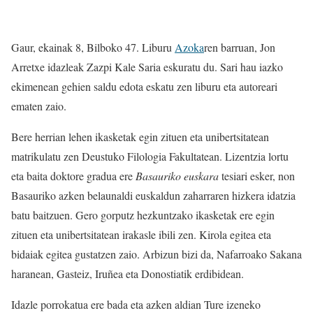
Gaur, ekainak 8, Bilboko 47. Liburu
Azoka
ren barruan, Jon
Arretxe idazleak Zazpi Kale Saria eskuratu du. Sari hau iazko
ekimenean gehien saldu edota eskatu zen liburu eta autoreari
ematen zaio.
Bere herrian lehen ikasketak egin zituen eta unibertsitatean
matrikulatu zen Deustuko Filologia Fakultatean. Lizentzia lortu
eta baita doktore gradua ere
Basauriko euskara
tesiari esker, non
Basauriko azken belaunaldi euskaldun zaharraren hizkera idatzia
batu baitzuen. Gero gorputz hezkuntzako ikasketak ere egin
zituen eta unibertsitatean irakasle ibili zen. Kirola egitea eta
bidaiak egitea gustatzen zaio. Arbizun bizi da, Nafarroako Sakana
haranean, Gasteiz, Iruñea eta Donostiatik erdibidean.
Idazle porrokatua ere bada eta azken aldian Ture izeneko