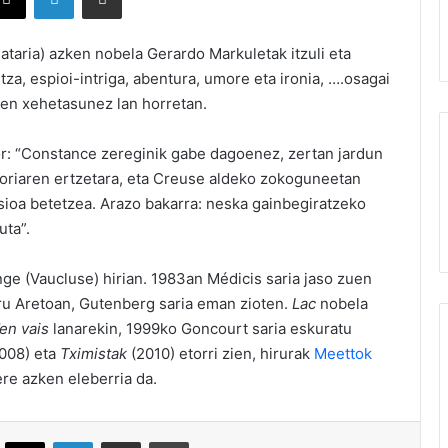
ataria) azken nobela Gerardo Markuletak itzuli eta
tza, espioi-intriga, abentura, umore eta ironia, ….osagai
aten xehetasunez lan horretan.
or: “Constance zereginik gabe dagoenez, zertan jardun
 Horiaren ertzetara, eta Creuse aldeko zokoguneetan
isioa betetzea. Arazo bakarra: neska gainbegiratzeko
uta”.
ge (Vaucluse) hirian. 1983an Médicis saria jaso zuen
uru Aretoan, Gutenberg saria eman zioten.
Lac
nobela
en vais
lanarekin, 1999ko Goncourt saria eskuratu
008) eta
Tximistak
(2010) etorri zien, hirurak
Meettok
re azken eleberria da.
ebook
X
LinkedIn
Partekatu e-posta bidez
Inprimatu