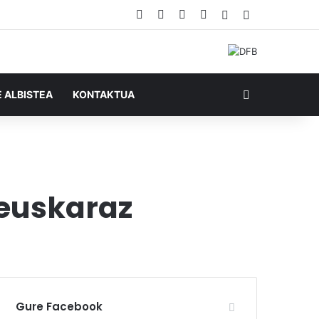
Facebook
X
YouTube
RSS
Ausazko artikul
Sidebar
Bilatu honela
E ALBISTEA
KONTAKTUA
 euskaraz
Gure Facebook