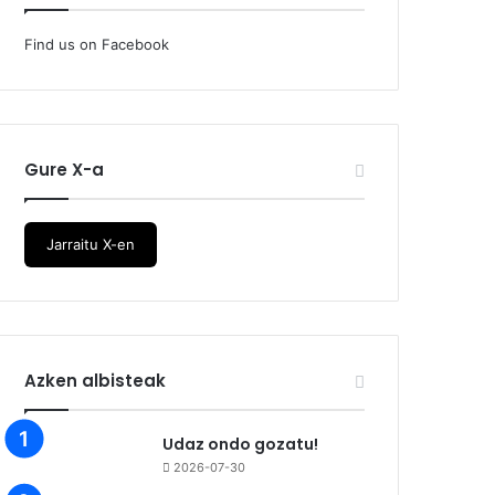
Find us on Facebook
Gure X-a
Jarraitu X-en
Azken albisteak
Udaz ondo gozatu!
2026-07-30