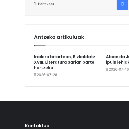
Partekatu
Antzeko artikuluak
Irailera bitartean, BizkaIdatz
Abian da J
XVIII. Literatura Sarian parte
ipuin lehia
hartzeko
2026-07-16
2026-07-28
Kontaktua