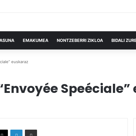
TASUNA
EMAKUMEA
NONTZEBERRI ZIKLOA
BIDALI ZUR
iale” euskaraz
“Envoyée Speéciale”
X
LinkedIn
Partekatu e-posta bidez