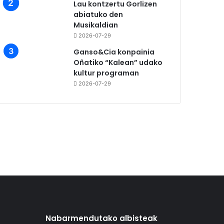
Lau kontzertu Gorlizen
abiatuko den
Musikaldian
2026-07-29
Ganso&Cia konpainia
Oñatiko “Kalean” udako
kultur programan
2026-07-29
Nabarmendutako albisteak