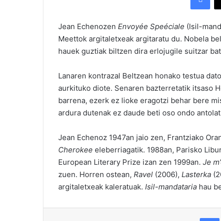
Jean Echenozen
Envoyée Speéciale
(Isil-mand
Meettok argitaletxeak argitaratu du. Nobela bel
hauek guztiak biltzen dira erlojugile suitzar b
Lanaren kontrazal Beltzean honako testua dat
aurkituko diote. Senaren bazterretatik itsaso
barrena, ezerk ez lioke eragotzi behar bere m
ardura dutenak ez daude beti oso ondo antolat
Jean Echenoz 1947an jaio zen, Frantziako Oran
Cherokee
eleberriagatik. 1988an, Parisko Lib
European Literary Prize izan zen 1999an.
Je m’
zuen. Horren ostean,
Ravel
(2006),
Lasterka
(2
argitaletxeak kaleratuak.
Isil-mandataria
hau be
Fac