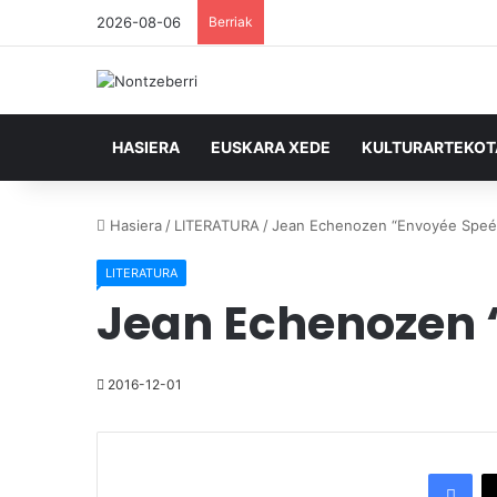
2026-08-06
Berriak
HASIERA
EUSKARA XEDE
KULTURARTEKO
Hasiera
/
LITERATURA
/
Jean Echenozen “Envoyée Speéc
LITERATURA
Jean Echenozen 
2016-12-01
Facebook