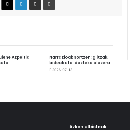
ulene Azpeitia
Narrazioak sortzen: giltzak,
keta
bideak eta idazteko plazera
2026-07-13
Azken albisteak