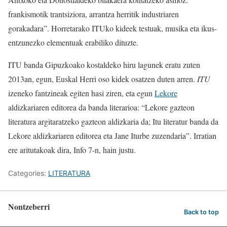
frankismotik trantsiziora, arrantza herritik industriaren
gorakadara”. Horretarako ITUko kideek testuak, musika eta ikus-
entzunezko elementuak erabiliko dituzte.
ITU banda Gipuzkoako kostaldeko hiru lagunek eratu zuten
2013an, egun, Euskal Herri oso kidek osatzen duten arren.
ITU
izeneko fantzineak egiten hasi ziren, eta egun
Lekore
aldizkariaren editorea da banda literarioa: “Lekore gazteon
literatura argitaratzeko gazteon aldizkaria da; Itu literatur banda da
Lekore aldizkariaren editorea eta Jane Iturbe zuzendaria”. Irratian
ere aritutakoak dira, Info 7-n, hain justu.
Categories:
LITERATURA
Nontzeberri
Back to top