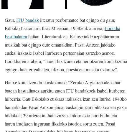
Gaur,
ITU bandak
literatur performance bat egingo du gaur,
Bilboko Itsasadarra Itsas Museoan, 19:30etik aurrera,
Loraldia
Festibalaren
baitan. Literaturak eta Kaluse talde azpeitiarraren
musikak bat egingo dute emanaldian, Pasai Antxon jaiotako
euskal irakasle Isabel Iturberen pertsonaian sartzeko asmoz.
Loraldiaren arabera, “haren bizitzaren eta heriotzaren kontakizuna
egingo dute, errealitatea, fikzioa, poesia eta musika uztartuz”.
Hauxe kontatzen du ikuskizunak: “Zeruko Argia-ren ale zahar
batean kasualitatez aurkitu zuten ITU bandakoek Isabel Iturberen
hilberria. Gau Eskolako euskara irakaslea izan zen Iturbe. 1940ko
hamarkadan Pasai Antxon jaioa, euskalgintzan ibilitakoa eta gazte
hildakoa; 39 urterekin, hain zuzen. Informazio hori bildu, eta
haren irudiaren inguruan fikzioko istorioa sortu zuten, Pasai
Antxoko eta Donostialdeko bilakaera kontatzeko asmoz: