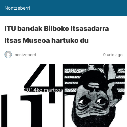
Nontzeberri
ITU bandak Bilboko Itsasadarra
Itsas Museoa hartuko du
nontzeberri
9 urte ago