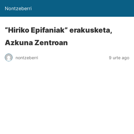
Nontzeberri
“Hiriko Epifaniak” erakusketa,
Azkuna Zentroan
nontzeberri
9 urte ago