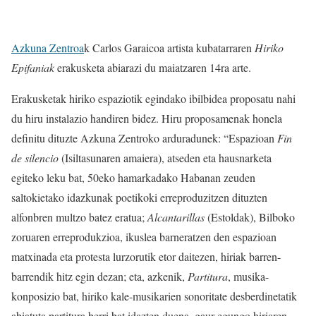
Azkuna Zentroa
k Carlos Garaicoa artista kubatarraren
Hiriko
Epifaniak
erakusketa abiarazi du maiatzaren 14ra arte.
Erakusketak hiriko espaziotik egindako ibilbidea proposatu nahi
du hiru instalazio handiren bidez. Hiru proposamenak honela
definitu dituzte Azkuna Zentroko arduradunek: “Espazioan
Fin
de silencio
(Isiltasunaren amaiera), atseden eta hausnarketa
egiteko leku bat, 50eko hamarkadako Habanan zeuden
saltokietako idazkunak poetikoki erreproduzitzen dituzten
alfonbren multzo batez eratua;
Alcantarillas
(Estoldak), Bilboko
zoruaren erreprodukzioa, ikuslea barneratzen den espazioan
matxinada eta protesta lurzorutik etor daitezen, hiriak barren-
barrendik hitz egin dezan; eta, azkenik,
Partitura
, musika-
konposizio bat, hiriko kale-musikarien sonoritate desberdinetatik
abiatuta partitura berri bat idazten duena, gaur egungo hiriaren