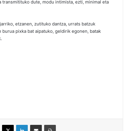
a transmitituko dute, modu intimista, ezti, minimal eta
, jarriko, etzanen, zutituko dantza, urrats batzuk
n burua pixka bat aipatuko, geldirik egonen, batak
.
acebook
X
LinkedIn
Partekatu e-posta bidez
Inprimatu