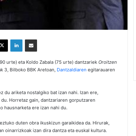
X
LinkedIn
Partekatu e-posta bidez
90 urte) eta Koldo Zabala (75 urte) dantzariek
Oroitzen
ak 3, Bilboko BBK Aretoan,
Dantzaldiaren
egitarauaren
 du ariketa nostalgiko bat izan nahi. Izan ere,
 du. Horretaz gain, dantzariaren gorputzaren
o hausnarketa ere izan nahi du.
zeztuko duten obra ikuskizun garaikidea da. Hirurak,
an oinarrizkoak izan dira dantza eta euskal kultura.