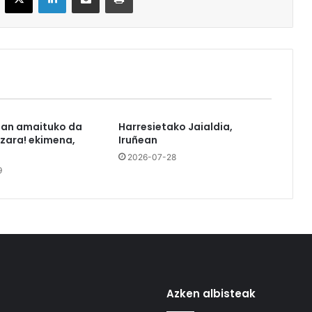
tan amaituko da
Harresietako Jaialdia,
azara! ekimena,
Iruñean
2026-07-28
9
Azken albisteak