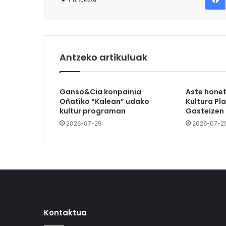
Antzeko artikuluak
Ganso&Cia konpainia
Aste hone
Oñatiko “Kalean” udako
Kultura Pl
kultur programan
Gasteizen
2026-07-29
2026-07-2
Kontaktua