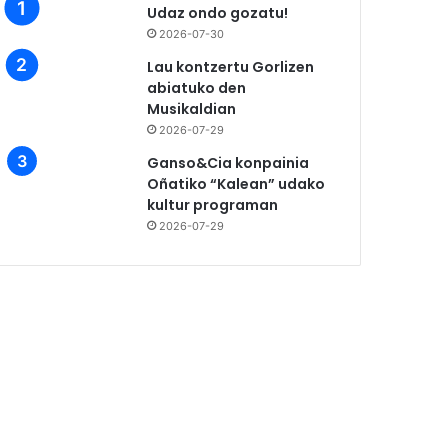
Udaz ondo gozatu!
2026-07-30
Lau kontzertu Gorlizen
abiatuko den
Musikaldian
2026-07-29
Ganso&Cia konpainia
Oñatiko “Kalean” udako
kultur programan
2026-07-29