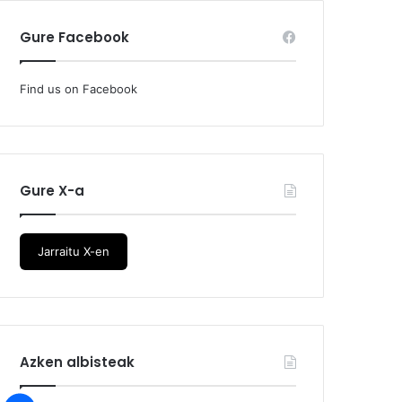
Gure Facebook
Find us on Facebook
Gure X-a
Jarraitu X-en
Azken albisteak