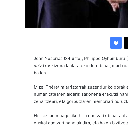
Facebook
Jean Nesprias (84 urte), Philippe Oyhamburu (
naiz
ikuskizuna taularatuko dute bihar, martxo
baitan.
Mizel Théret miarriztarrak zuzenduriko obrak ez
humanitatearen alderik sakonena erakutsi nahi
zehartzeari, eta gorputzaren memoriari buruzk
Hortaz, adin nagusiko hiru dantzarik bihar ant
euskal dantzari handiak dira, eta haien bizitzet