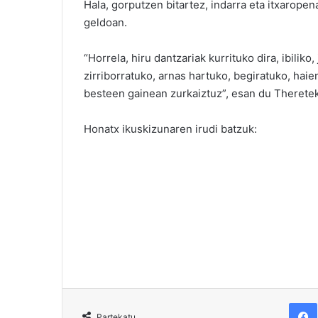
Hala, gorputzen bitartez, indarra eta itxaropen
geldoan.
“Horrela, hiru dantzariak kurrituko dira, ibiliko
zirriborratuko, arnas hartuko, begiratuko, haie
besteen gainean zurkaiztuz”, esan du Theretek
Honatx ikuskizunaren irudi batzuk:
F
Partekatu