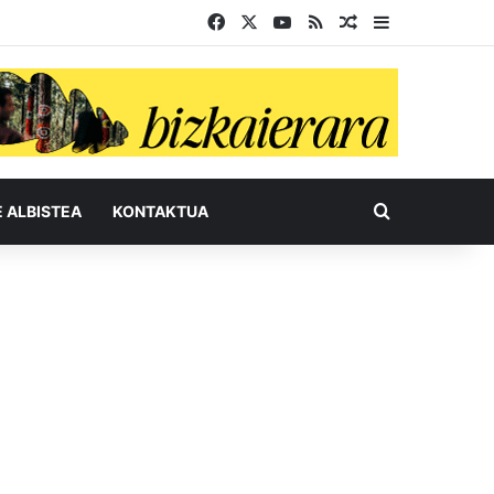
Facebook
X
YouTube
RSS
Ausazko artikul
Sidebar
Bilatu honel
E ALBISTEA
KONTAKTUA