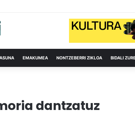
TASUNA
EMAKUMEA
NONTZEBERRI ZIKLOA
BIDALI ZUR
oria dantzatuz