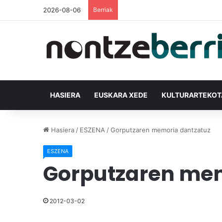
2026-08-06
Berriak
HASIERA
EUSKARA XEDE
KULTURARTEKO
Hasiera
/
ESZENA
/
Gorputzaren memoria dantzatuz
ESZENA
Gorputzaren mem
2012-03-02