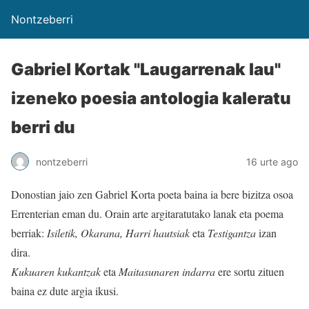
Nontzeberri
Gabriel Kortak "Laugarrenak lau"
izeneko poesia antologia kaleratu
berri du
nontzeberri
16 urte ago
Donostian jaio zen Gabriel Korta poeta baina ia bere bizitza osoa
Errenterian eman du. Orain arte argitaratutako lanak eta poema
berriak:
Isiletik, Okarana, Harri hautsiak
eta
Testigantza
izan
dira.
Kukuaren kukantzak
eta
Maitasunaren indarra
ere sortu zituen
baina ez dute argia ikusi.