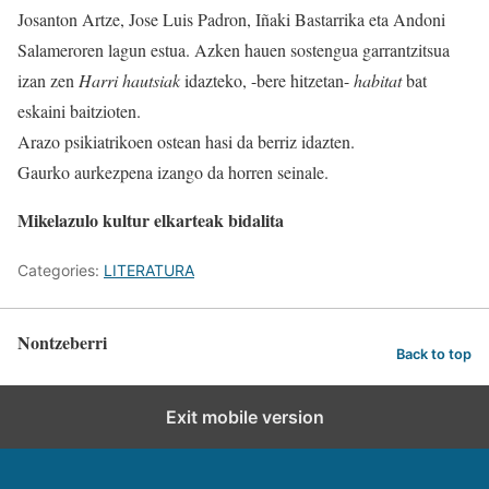
Josanton Artze, Jose Luis Padron, Iñaki Bastarrika eta Andoni
Salameroren lagun estua. Azken hauen sostengua garrantzitsua
izan zen
Harri hautsiak
idazteko, -bere hitzetan-
habitat
bat
eskaini baitzioten.
Arazo psikiatrikoen ostean hasi da berriz idazten.
Gaurko aurkezpena izango da horren seinale.
Mikelazulo kultur elkarteak bidalita
Categories:
LITERATURA
Nontzeberri
Back to top
Exit mobile version