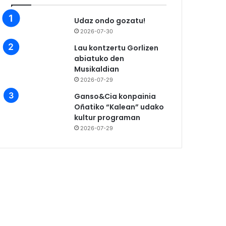
Udaz ondo gozatu!
2026-07-30
Lau kontzertu Gorlizen
abiatuko den
Musikaldian
2026-07-29
Ganso&Cia konpainia
Oñatiko “Kalean” udako
kultur programan
2026-07-29