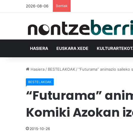
2026-08-06
Berriak
HASIERA
EUSKARA XEDE
KULTURARTEKO
Hasiera
/
BESTELAKOAK
/
“Futurama” animazio saileko 
BESTELAKOAK
“Futurama” anima
Komiki Azokan i
2015-10-26