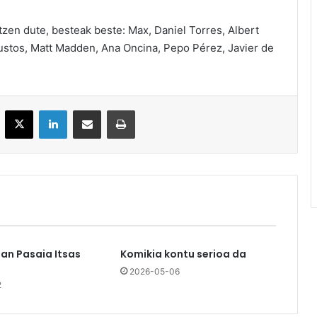
en dute, besteak beste: Max, Daniel Torres, Albert
ustos, Matt Madden, Ana Oncina, Pepo Pérez, Javier de
acebook
X
LinkedIn
Partekatu e-posta bidez
Inprimatu
an Pasaia Itsas
Komikia kontu serioa da
2026-05-06
2