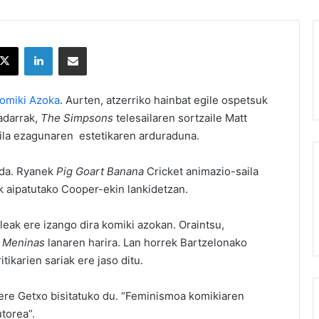
X
LinkedIn
Partekatu e-posta bidez
Komiki Azoka
. Aurten, atzerriko hainbat egile ospetsuk
adarrak,
The Simpsons
telesailaren sortzaile Matt
la ezagunaren estetikaren arduraduna.
 da. Ryanek
Pig Goart Banana
Cricket animazio-saila
k aipatutako Cooper-ekin lankidetzan.
leak ere izango dira komiki azokan. Oraintsu,
 Meninas
lanaren harira. Lan horrek Bartzelonako
ikarien sariak ere jaso ditu.
 ere Getxo bisitatuko du. “Feminismoa komikiaren
torea”.