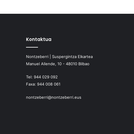
Kontaktua
Nontzeberri | Suspergintza Elkartea
Manuel Allende, 10 - 48010 Bilbao
Tel:
944 029 092
Faxa:
944 008 061
nontzeberri@nontzeberri.eus