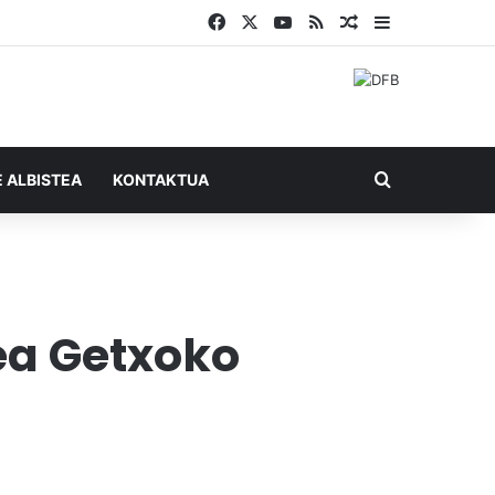
Facebook
X
YouTube
RSS
Ausazko artikul
Sidebar
Bilatu honel
E ALBISTEA
KONTAKTUA
ea Getxoko