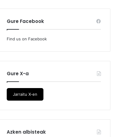
Gure Facebook
Find us on Facebook
Gure X-a
Jarraitu X-en
Azken albisteak