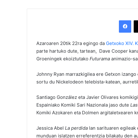
Facebook
Azaroaren 20tik 22ra egingo da
Getxoko XIV. 
parte hartuko dute, tartean, Dave Cooper kan
Groeningek ekoiztutako
Futurama
animazio-sai
Johnny Ryan marrazkigilea ere Getxon izango
sortu du Nickelodeon telebista-katean, aurreti
Santiago González eta Javier Olivares komikigi
Espainiako Komiki Sari Nazionala jaso dute
Las
Komiki Azokaren eta Dolmen argitaletxearen krit
Jessica Abel
La perdida
lan sarituaren egileak
munduan islatzen erreferentzia bilakatu den au