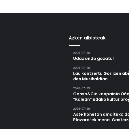
Azken albisteak
2026-07-30
Udaz ondo gozatu!
2026-07-29
Lau kontzertu Gorlizen ab
den Musikaldian
2026-07-29
Ganso&Cia konpainia Oña
“Kalean” udako kultur pr
2026-07-29
Aste honetan amaituko da
Plazara! ekimena, Gastei