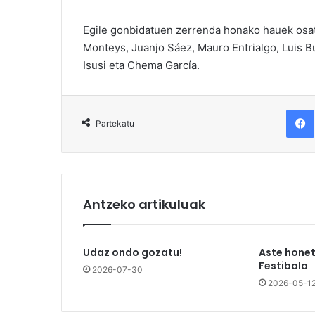
Egile gonbidatuen zerrenda honako hauek osatz
Monteys, Juanjo Sáez, Mauro Entrialgo, Luis B
Isusi eta Chema García.
F
Partekatu
Antzeko artikuluak
Udaz ondo gozatu!
Aste honet
Festibala
2026-07-30
2026-05-1