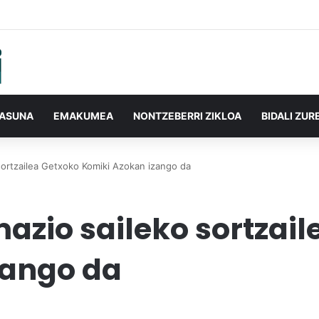
TASUNA
EMAKUMEA
NONTZEBERRI ZIKLOA
BIDALI ZUR
sortzailea Getxoko Komiki Azokan izango da
zio saileko sortzail
zango da