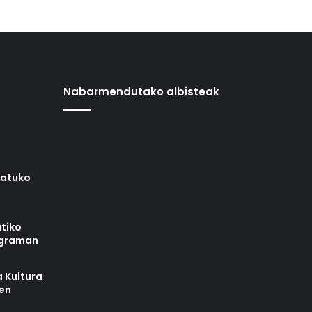
Nabarmendutako albisteak
iatuko
tiko
ograman
 Kultura
zen