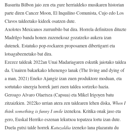
Basurita Bilbon jaio zen eta gure herrialdeko musikaren historian
parte diren Cancer Moon, El Inquilino Comunista, Cujo edo Los
Clavos taldeetako kideek osatzen dute.
Axolotes Mexicanos zurrunbilo bat dira. Horrela definitzen dituzte
Madrilgo banda honen zuzenekoaz gozatzeko aukera izan
dutenek. Estatuko pop-rockaren proposamen dibertigarri eta
lotsagabeenetako bat dira.
Ezezez taldeak 2022an Unai Madariagaren eskutik jaiotako taldea
da. Unairen bakarkako lehenengo lanak (The living and dying of
a man, 2021) Eneko Ajangiz izan zuen produktore moduan, eta
sortutako sinergia horrek jarri zuen taldea sortzeko hazia.
Geroago Alvaro Olaetxea (Capsua) eta Mikel Irigoyen batu
zitzaizkien. 2022ko urrian atera zen taldearen lehen diska,
When I
think something is funny I smile
izenekoa. Kritika onak jaso eta
gero, Euskal Herriko eszenan lekutxoa topatzea lortu izan dute.
Duela gutxi talde horrek
Katuzaldia
izeneko lana plazaratu du