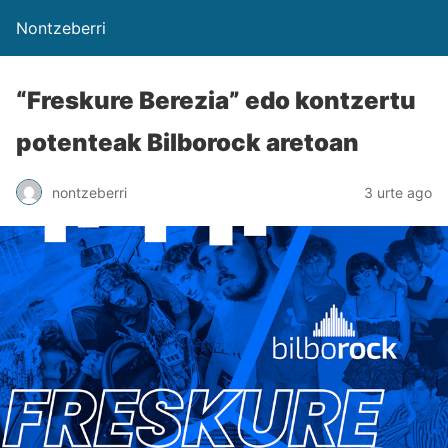
Nontzeberri
“Freskure Berezia” edo kontzertu
potenteak Bilborock aretoan
nontzeberri
3 urte ago