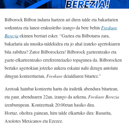
Bilborock Bilbon indarra hartzen ari diren talde eta bakarlarien
sorkuntza eta lanen erakusleiho izango da bete behin
Freskure
Berezia
ekimen berriari esker. “Gaztea eta Bilbotarra zara,
bakarlaria ala musika-taldekidea eta jo ahal izateko agertokiaren
bila zabiltza? Zatoz Bilborockera! Bilborock gazteentzako eta
gazte-elkarteentzako erreferentziazko topagunea da. Bilborocken
bertako agertokian jotzeko aukera eskaini nahi dizugu antolatu
ditugun kontzertuetan,
Freskure
deialdiaren bitartez.”
Aretoak hainbat kontzertu hartu du irailetik abendura bitartean,
eta gaur, abenduaren 22an, izango da azkena,
Freskure Berezia
izenburupean. Kontzertuak 20:00etan hasiko dira.
Hortaz, oholtza gainean, hiru talde elkartuko dira: Basurita,
Axolotes Mexicanos eta Ezezez.