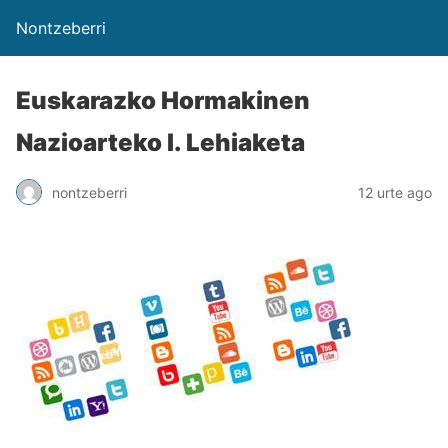
Nontzeberri
Euskarazko Hormakinen
Nazioarteko I. Lehiaketa
nontzeberri
12 urte ago