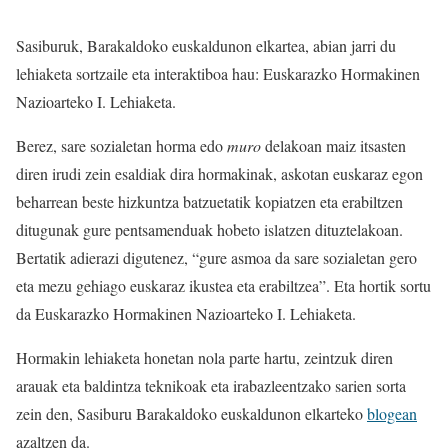
Sasiburuk, Barakaldoko euskaldunon elkartea, abian jarri du
lehiaketa sortzaile eta interaktiboa hau:
Euskarazko Hormakinen
Nazioarteko I. Lehiaketa.
Berez, sare sozialetan horma edo
muro
delakoan maiz itsasten
diren irudi zein esaldiak dira hormakinak, askotan euskaraz egon
beharrean beste hizkuntza batzuetatik kopiatzen eta erabiltzen
ditugunak gure pentsamenduak hobeto islatzen dituztelakoan.
Bertatik adierazi digutenez, “gure asmoa da sare sozialetan gero
eta mezu gehiago euskaraz ikustea eta erabiltzea”. Eta hortik sortu
da Euskarazko Hormakinen Nazioarteko I. Lehiaketa.
Hormakin lehiaketa honetan nola parte hartu, zeintzuk diren
arauak eta baldintza teknikoak eta irabazleentzako sarien sorta
zein den, Sasiburu Barakaldoko euskaldunon elkarteko
blogean
azaltzen da.