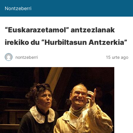
Nontzeberri
“Euskarazetamol” antzezlanak
irekiko du “Hurbiltasun Antzerkia”
nontzeberri
15 urte ago