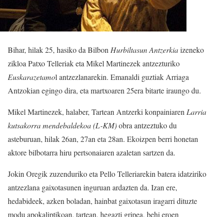
Bihar, hilak 25, hasiko da Bilbon
Hurbiltasun Antzerkia
izeneko
zikloa Patxo Telleriak eta Mikel Martinezek antzezturiko
Euskarazetamo
l antzezlanarekin. Emanaldi guztiak Arriaga
Antzokian egingo dira, eta martxoaren 25era bitarte iraungo du.
Mikel Martinezek, halaber, Tartean Antzerki konpainiaren
Larria
kutsakorra mendebaldekoa (L-KM)
obra antzeztuko du
asteburuan, hilak 26an, 27an eta 28an. Ekoizpen berri honetan
aktore bilbotarra hiru pertsonaiaren azaletan sartzen da.
Jokin Oregik zuzenduriko eta Pello Telleriarekin batera idatziriko
antzezlana gaixotasunen inguruan ardazten da. Izan ere,
hedabideek, azken boladan, hainbat gaixotasun iragarri dituzte
modu apokaliptikoan, tartean, hegazti gripea, behi eroen