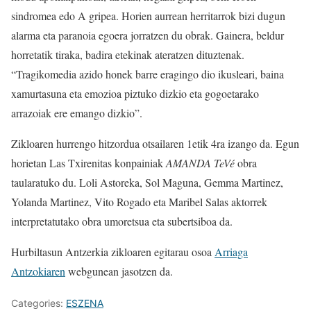
sindromea edo A gripea. Horien aurrean herritarrok bizi dugun
alarma eta paranoia egoera jorratzen du obrak. Gainera, beldur
horretatik tiraka, badira etekinak ateratzen dituztenak.
“Tragikomedia azido honek barre eragingo dio ikusleari, baina
xamurtasuna eta emozioa piztuko dizkio eta gogoetarako
arrazoiak ere emango dizkio”.
Zikloaren hurrengo hitzordua otsailaren 1etik 4ra izango da. Egun
horietan Las Txirenitas konpainiak
AMANDA TeVé
obra
taularatuko du. Loli Astoreka, Sol Maguna, Gemma Martinez,
Yolanda Martinez, Vito Rogado eta Maribel Salas aktorrek
interpretatutako obra umoretsua eta subertsiboa da.
Hurbiltasun Antzerkia zikloaren egitarau osoa
Arriaga
Antzokiaren
webgunean jasotzen da.
Categories:
ESZENA