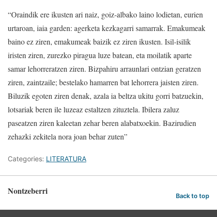
“Oraindik ere ikusten ari naiz, goiz-albako laino lodietan, eurien
urtaroan, iaia garden: agerketa kezkagarri samarrak. Emakumeak
baino ez ziren, emakumeak baizik ez ziren ikusten. Isil-isilik
iristen ziren, zurezko piragua luze batean, eta moilatik aparte
samar lehorreratzen ziren. Bizpahiru arraunlari ontzian geratzen
ziren, zaintzaile; bestelako hamarren bat lehorrera jaisten ziren.
Biluzik egoten ziren denak, azala ia beltza ukitu gorri batzuekin,
lotsariak beren ile luzeaz estaltzen zituztela. Ibilera zaluz
paseatzen ziren kaleetan zehar beren alabatxoekin. Bazirudien
zehazki zekitela nora joan behar zuten”
Categories:
LITERATURA
Nontzeberri
Back to top