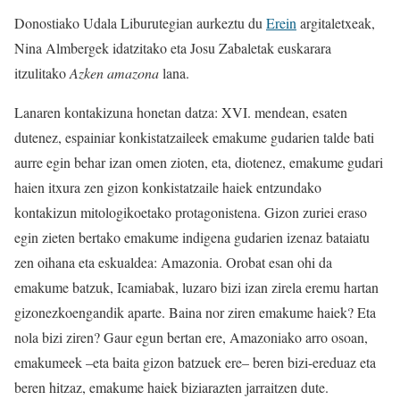
Donostiako Udala Liburutegian aurkeztu du
Erein
argitaletxeak,
Nina Almbergek idatzitako eta Josu Zabaletak euskarara
itzulitako
Azken amazona
lana.
Lanaren kontakizuna honetan datza: XVI. mendean, esaten
dutenez, espainiar konkistatzaileek emakume gudarien talde bati
aurre egin behar izan omen zioten, eta, diotenez, emakume gudari
haien itxura zen gizon konkistatzaile haiek entzundako
kontakizun mitologikoetako protagonistena. Gizon zuriei eraso
egin zieten bertako emakume indigena gudarien izenaz bataiatu
zen oihana eta eskualdea: Amazonia. Orobat esan ohi da
emakume batzuk, Icamiabak, luzaro bizi izan zirela eremu hartan
gizonezkoengandik aparte. Baina nor ziren emakume haiek? Eta
nola bizi ziren? Gaur egun bertan ere, Amazoniako arro osoan,
emakumeek –eta baita gizon batzuek ere– beren bizi-ereduaz eta
beren hitzaz, emakume haiek biziarazten jarraitzen dute.