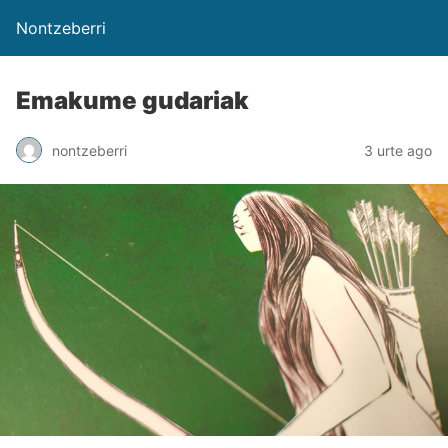
Nontzeberri
Emakume gudariak
nontzeberri
3 urte ago