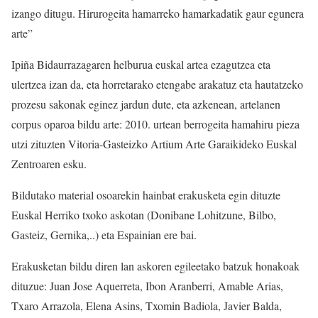
izango ditugu. Hirurogeita hamarreko hamarkadatik gaur egunera
arte”
Ipiña Bidaurrazagaren helburua euskal artea ezagutzea eta
ulertzea izan da, eta horretarako etengabe arakatuz eta hautatzeko
prozesu sakonak eginez jardun dute, eta azkenean, artelanen
corpus oparoa bildu arte: 2010. urtean berrogeita hamahiru pieza
utzi zituzten Vitoria-Gasteizko Artium Arte Garaikideko Euskal
Zentroaren esku.
Bildutako material osoarekin hainbat erakusketa egin dituzte
Euskal Herriko txoko askotan (Donibane Lohitzune, Bilbo,
Gasteiz, Gernika,..) eta Espainian ere bai.
Erakusketan bildu diren lan askoren egileetako batzuk honakoak
dituzue: Juan Jose Aquerreta, Ibon Aranberri, Amable Arias,
Txaro Arrazola, Elena Asins, Txomin Badiola, Javier Balda,