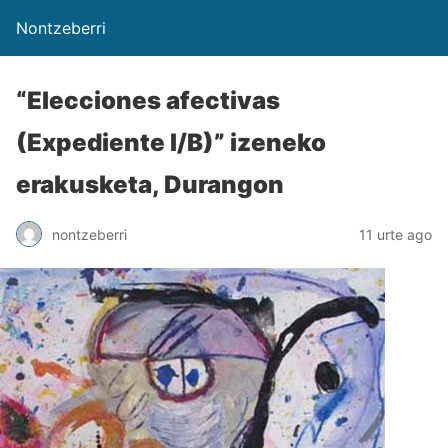
Nontzeberri
“Elecciones afectivas
(Expediente I/B)” izeneko
erakusketa, Durangon
nontzeberri
11 urte ago