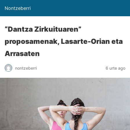
Nontzeberri
“Dantza Zirkuituaren”
proposamenak, Lasarte-Orian eta
Arrasaten
nontzeberri
6 urte ago