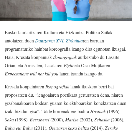
Eusko Jaurlaritzaren Kultura eta Hizkuntza Politika Sailak
antolatzen duen
Dantzaren XVI. Zirkuitua
ren barruan
programaturiko hainbat koreografia izango dira egunotan ikusgai.
Hala, Kresala konpainiak
Ikonografiak
aurkeztuko du Lasarte-
Orian, eta Arrasaten, Lasalaren
Fight
eta Osa+Mujikaren
Expectations will not kill you
lanen txanda izango da.
Kresala konpainiaren
Ikonografiak
lanak ikuskera berri bat
proposatzen du, “lengoaiaren poetikara gerturatzen dena, niaren
gizabanakoaren kodean guaren kolektiboarekin konektatzen duen
izaki bizidun gisa”. Talde horrenak ere badira
Hostoak
(1996),
Soka
(1998),
Bestaberri
(2000),
Marixe
(2002),
Sehaska
(2006),
Buba eta Bubu
(2011),
Oteizaren kaxa beltza
(2014),
Zeruko