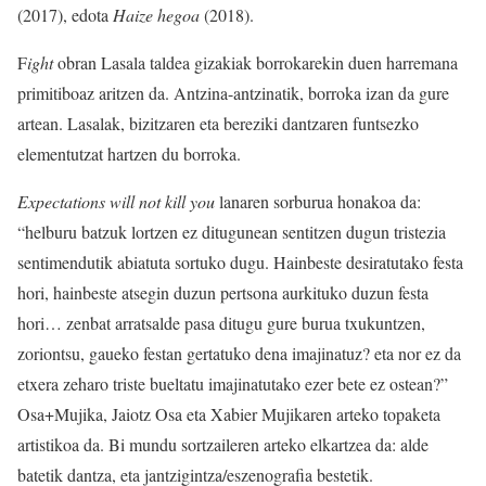
(2017), edota
Haize hegoa
(2018).
F
ight
obran Lasala taldea gizakiak borrokarekin duen harremana
primitiboaz aritzen da. Antzina-antzinatik, borroka izan da gure
artean. Lasalak, bizitzaren eta bereziki dantzaren funtsezko
elementutzat hartzen du borroka.
Expectations will not kill you
lanaren sorburua honakoa da:
“helburu batzuk lortzen ez ditugunean sentitzen dugun tristezia
sentimendutik abiatuta sortuko dugu. Hainbeste desiratutako festa
hori, hainbeste atsegin duzun pertsona aurkituko duzun festa
hori… zenbat arratsalde pasa ditugu gure burua txukuntzen,
zoriontsu, gaueko festan gertatuko dena imajinatuz? eta nor ez da
etxera zeharo triste bueltatu imajinatutako ezer bete ez ostean?”
Osa+Mujika, Jaiotz Osa eta Xabier Mujikaren arteko topaketa
artistikoa da. Bi mundu sortzaileren arteko elkartzea da: alde
batetik dantza, eta jantzigintza/eszenografia bestetik.