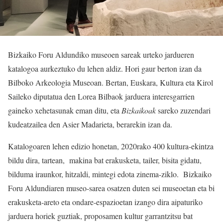
Bizkaiko Foru Aldundiko museoen sareak urteko jardueren
katalogoa aurkeztuko du lehen aldiz. Hori gaur berton izan da
Bilboko Arkeologia Museoan. Bertan, Euskara, Kultura eta Kirol
Saileko diputatua den Lorea Bilbaok jarduera interesgarrien
gaineko xehetasunak eman ditu, eta
Bizkaikoak
sareko zuzendari
kudeatzailea den Asier Madarieta, berarekin izan da.
Katalogoaren lehen edizio honetan, 2020rako 400 kultura-ekintza
bildu dira, tartean, makina bat erakusketa, tailer, bisita gidatu,
bilduma iraunkor, hitzaldi, mintegi edota zinema-ziklo. Bizkaiko
Foru Aldundiaren museo-sarea osatzen duten sei museoetan eta bi
erakusketa-areto eta ondare-espazioetan izango dira aipaturiko
jarduera horiek guztiak, proposamen kultur garrantzitsu bat