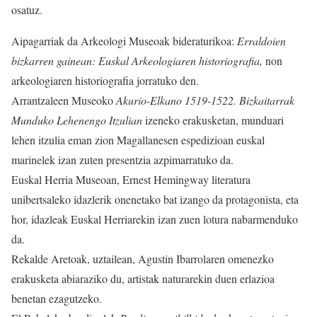
osatuz.
Aipagarriak da Arkeologi Museoak bideraturikoa:
Erraldoien
bizkarren gainean: Euskal Arkeologiaren historiografia,
non
arkeologiaren historiografia jorratuko den.
Arrantzaleen Museoko
Akurio-Elkano 1519-1522. Bizkaitarrak
Munduko Lehenengo Itzulian
izeneko erakusketan, munduari
lehen itzulia eman zion Magallanesen espedizioan euskal
marinelek izan zuten presentzia azpimarratuko da.
Euskal Herria Museoan, Ernest Hemingway literatura
unibertsaleko idazlerik onenetako bat izango da protagonista, eta
hor, idazleak Euskal Herriarekin izan zuen lotura nabarmenduko
da.
Rekalde Aretoak, uztailean, Agustin Ibarrolaren omenezko
erakusketa abiaraziko du, artistak naturarekin duen erlazioa
benetan ezagutzeko.