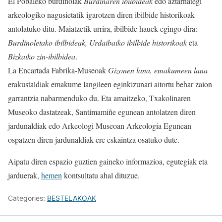
El Pobaleko burdinolak
Burdinaren ibilbideak
edo aztarnategi
arkeologiko nagusietatik igarotzen diren ibilbide historikoak
antolatuko ditu. Maiatzetik urrira, ibilbide hauek egingo dira:
Burdinoletako ibilbideak, Urdaibaiko ibilbide historikoak
eta
Bizkaiko zin-ibilbidea
.
La Encartada Fabrika-Museoak
Gizonen lana, emakumeen lana
erakustaldiak emakume langileen eginkizunari aitortu behar zaion
garrantzia nabarmenduko du. Eta amaitzeko, Txakolinaren
Museoko dastatzeak, Santimamiñe egunean antolatzen diren
jardunaldiak edo Arkeologi Museoan Arkeologia Egunean
ospatzen diren jardunaldiak ere eskaintza osatuko dute.
Aipatu diren espazio guztien gaineko informazioa, egutegiak eta
jarduerak,
hemen
kontsultatu ahal dituzue.
Categories:
BESTELAKOAK