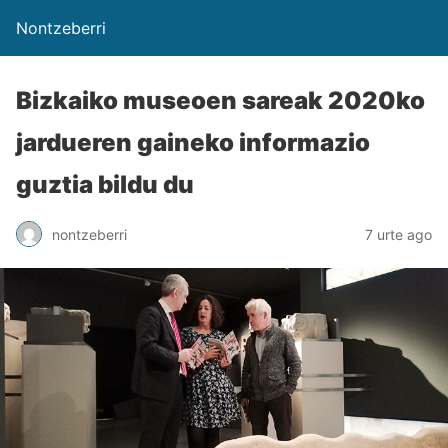
Nontzeberri
Bizkaiko museoen sareak 2020ko
jardueren gaineko informazio
guztia bildu du
nontzeberri
7 urte ago