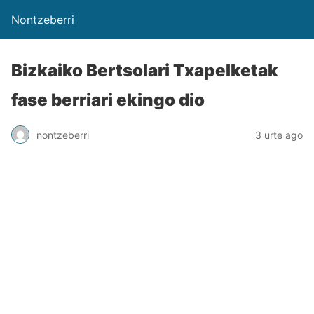
Nontzeberri
Bizkaiko Bertsolari Txapelketak
fase berriari ekingo dio
nontzeberri
3 urte ago