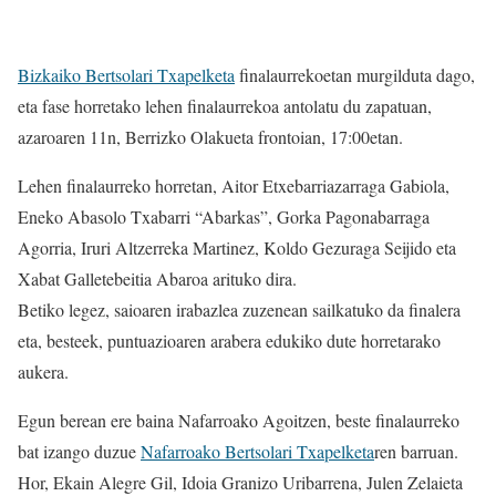
Bizkaiko Bertsolari Txapelketa
finalaurrekoetan murgilduta dago,
eta fase horretako lehen finalaurrekoa antolatu du zapatuan,
azaroaren 11n, Berrizko Olakueta frontoian, 17:00etan.
Lehen finalaurreko horretan, Aitor Etxebarriazarraga Gabiola,
Eneko Abasolo Txabarri “Abarkas”, Gorka Pagonabarraga
Agorria, Iruri Altzerreka Martinez, Koldo Gezuraga Seijido eta
Xabat Galletebeitia Abaroa arituko dira.
Betiko legez, saioaren irabazlea zuzenean sailkatuko da finalera
eta, besteek, puntuazioaren arabera edukiko dute horretarako
aukera.
Egun berean ere baina Nafarroako Agoitzen, beste finalaurreko
bat izango duzue
Nafarroako Bertsolari Txapelketa
ren barruan.
Hor, Ekain Alegre Gil, Idoia Granizo Uribarrena, Julen Zelaieta