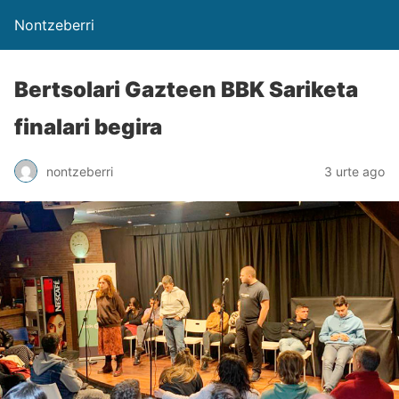
Nontzeberri
Bertsolari Gazteen BBK Sariketa
finalari begira
nontzeberri
3 urte ago