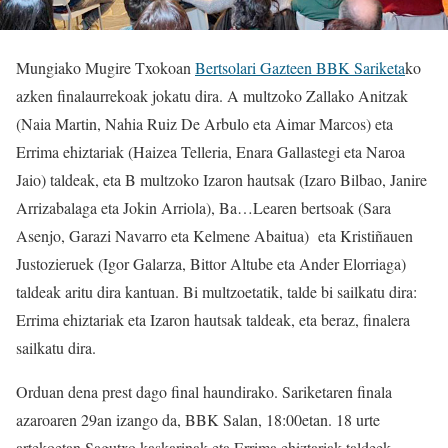
Mungiako Mugire Txokoan
Bertsolari Gazteen BBK Sariketa
ko
azken finalaurrekoak jokatu dira. A multzoko Zallako Anitzak
(Naia Martin, Nahia Ruiz De Arbulo eta Aimar Marcos) eta
Errima ehiztariak (Haizea Telleria, Enara Gallastegi eta Naroa
Jaio) taldeak, eta B multzoko Izaron hautsak (Izaro Bilbao, Janire
Arrizabalaga eta Jokin Arriola), Ba…Learen bertsoak (Sara
Asenjo, Garazi Navarro eta Kelmene Abaitua) eta Kristiñauen
Justozieruek (Igor Galarza, Bittor Altube eta Ander Elorriaga)
taldeak aritu dira kantuan. Bi multzoetatik, talde bi sailkatu dira:
Errima ehiztariak eta Izaron hautsak taldeak, eta beraz, finalera
sailkatu dira.
Orduan dena prest dago final haundirako. Sariketaren finala
azaroaren 29an izango da, BBK Salan, 18:00etan. 18 urte
artekoetan Sagutxo kaskarinak eta Errima ehiztariak taldeek