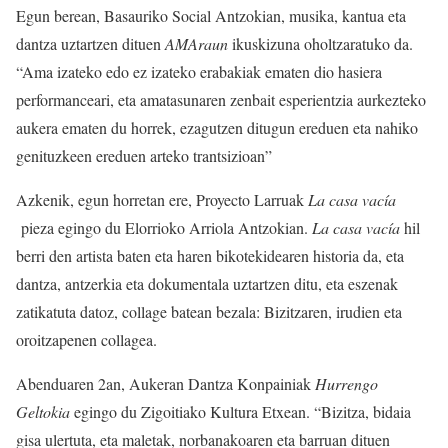
Egun berean, Basauriko Social Antzokian, musika, kantua eta
dantza uztartzen dituen
AMAraun
ikuskizuna oholtzaratuko da.
“Ama izateko edo ez izateko erabakiak ematen dio hasiera
performanceari, eta amatasunaren zenbait esperientzia aurkezteko
aukera ematen du horrek, ezagutzen ditugun ereduen eta nahiko
genituzkeen ereduen arteko trantsizioan”
Azkenik, egun horretan ere, Proyecto Larruak
La casa vacía
pieza egingo du Elorrioko Arriola Antzokian.
La casa vacía
hil
berri den artista baten eta haren bikotekidearen historia da, eta
dantza, antzerkia eta dokumentala uztartzen ditu, eta eszenak
zatikatuta datoz, collage batean bezala: Bizitzaren, irudien eta
oroitzapenen collagea.
Abenduaren 2an, Aukeran Dantza Konpainiak
Hurrengo
Geltokia
egingo du Zigoitiako Kultura Etxean. “Bizitza, bidaia
gisa ulertuta, eta maletak, norbanakoaren eta barruan dituen