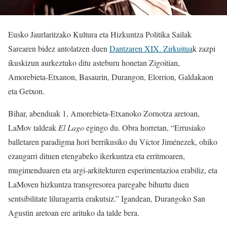
Eusko Jaurlaritzako Kultura eta Hizkuntza Politika Sailak
Sarearen bidez antolatzen duen
Dantzaren XIX. Zirkuitua
k zazpi
ikuskizun aurkeztuko ditu asteburu honetan Zigoitian,
Amorebieta-Etxanon, Basaurin, Durangon, Elorrion, Galdakaon
eta Getxon.
Bihar, abenduak 1, Amorebieta-Etxanoko Zornotza aretoan,
LaMov taldeak
El Lago
egingo du. Obra horretan, “Errusiako
balletaren paradigma hori berrikusiko du Víctor Jiménezek, ohiko
ezaugarri dituen etengabeko ikerkuntza eta erritmoaren,
mugimenduaren eta argi-arkitekturen esperimentazioa erabiliz, eta
LaMoven hizkuntza transgresorea paregabe bihurtu duen
sentsibilitate liluragarria erakutsiz.” Igandean, Durangoko San
Agustin aretoan ere arituko da talde bera.