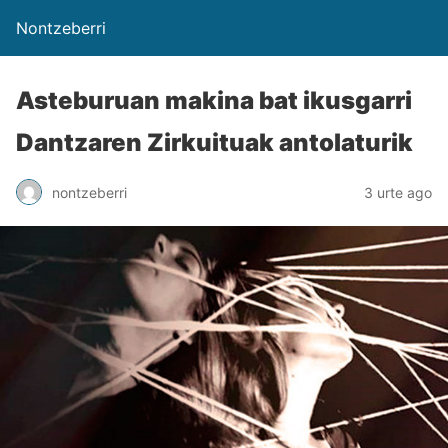
Nontzeberri
Asteburuan makina bat ikusgarri
Dantzaren Zirkuituak antolaturik
nontzeberri
3 urte ago