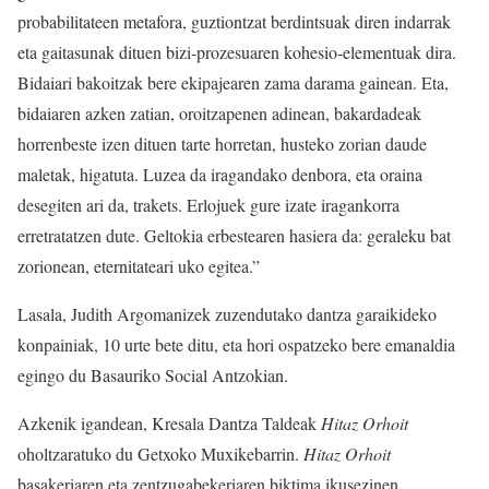
probabilitateen metafora, guztiontzat berdintsuak diren indarrak
eta gaitasunak dituen bizi-prozesuaren kohesio-elementuak dira.
Bidaiari bakoitzak bere ekipajearen zama darama gainean. Eta,
bidaiaren azken zatian, oroitzapenen adinean, bakardadeak
horrenbeste izen dituen tarte horretan, husteko zorian daude
maletak, higatuta. Luzea da iragandako denbora, eta oraina
desegiten ari da, trakets. Erlojuek gure izate iragankorra
erretratatzen dute. Geltokia erbestearen hasiera da: geraleku bat
zorionean, eternitateari uko egitea.”
Lasala, Judith Argomanizek zuzendutako dantza garaikideko
konpainiak, 10 urte bete ditu, eta hori ospatzeko bere emanaldia
egingo du Basauriko Social Antzokian.
Azkenik igandean, Kresala Dantza Taldeak
Hitaz Orhoit
oholtzaratuko du Getxoko Muxikebarrin.
Hitaz Orhoit
basakeriaren eta zentzugabekeriaren biktima ikusezinen