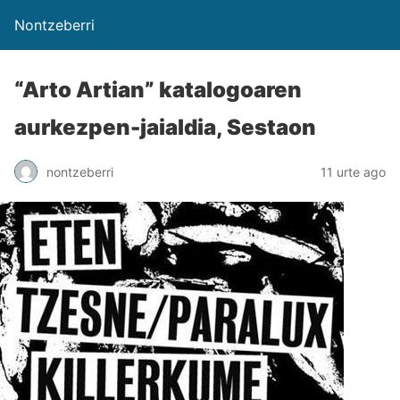
Nontzeberri
“Arto Artian” katalogoaren
aurkezpen-jaialdia, Sestaon
nontzeberri
11 urte ago