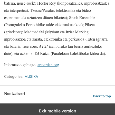
bateria, noise-rock); Héctor Rey (konposatzailea, inprobisatzailea
eta interpretea); Tzesne/Paralux (elektronika eta bideo
esperimentala uztartzen dituen bikotea); Srosh Ensemble
(Portugaleko Porto hiriko talde elektroakustikoa); Piketa
(grindcore); MadmadaM (Myriam eta Itziar Markiegi,
inprobisazioa eta zarata, elektronika eta perkusioa); Eten (gitarra
eta bateria, free-core,
ATX!
izenburuko lan berria aurkeztuko
dute); eta azkenik, DJ Katza (Paraleloan kolektiboko kidea da).
Informazio gehiago:
artoartian.org
.
Categories:
MUSIKA
Nontzeberri
Back to top
Exit mobile version