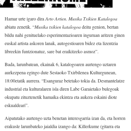
Hamar urte igaro dira
Arto Artien. Musika Txikien Katalogoa
abiatu zenetik. “
Musika txikien katalogoa
deitu genion, bertan
bildu nahi genituelako esperimentazioaren inguruan aritzen ginen
euskal artista askoren lanak, autogestioaren bidez eta lizentzia
libreekin funtzionatuz, sare bat eraikitzeko asmoz”.
Bada, larunbatean, ekainak 6, katalogoaren aurtengo uztaren
aurkezpena egingo dute Sestaoko Txirbilenea Kulturgunean,
18:00etatik aurrera. “Esanguraz betetako tokia da. Desmantelatze
industrial eta kulturalaren isla diren Labe Garaietako bulegoak
okupatu zituztenetik hamaika ekintza eta aukera eskaini diote
eskualdeari”.
Aipatutako aurtengo uzta benetan interesgarria izan da, eta horren
erakusle larunbateko jaialdia izango da: Killerkume (gitarra eta