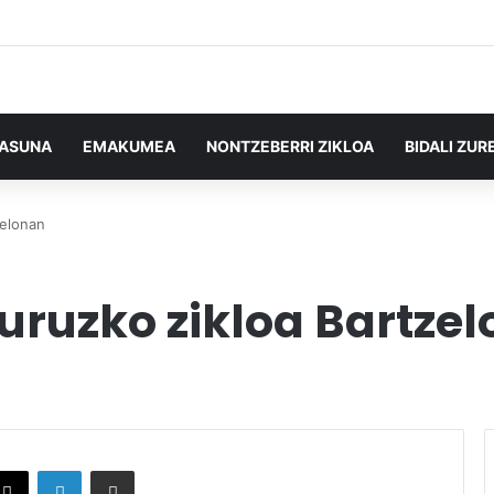
TASUNA
EMAKUMEA
NONTZEBERRI ZIKLOA
BIDALI ZUR
zelonan
buruzko zikloa Bartze
X
LinkedIn
Partekatu e-posta bidez