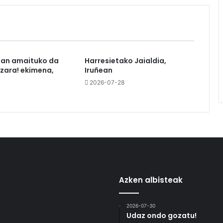
tan amaituko da
Harresietako Jaialdia,
azara! ekimena,
Iruñean
2026-07-28
Azken albisteak
2026-07-30
Udaz ondo gozatu!