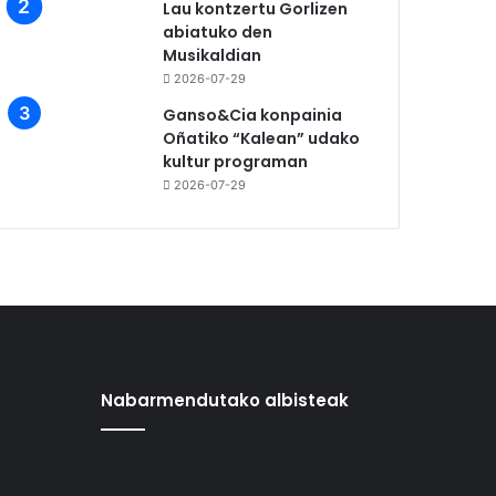
Lau kontzertu Gorlizen
abiatuko den
Musikaldian
2026-07-29
Ganso&Cia konpainia
Oñatiko “Kalean” udako
kultur programan
2026-07-29
Nabarmendutako albisteak