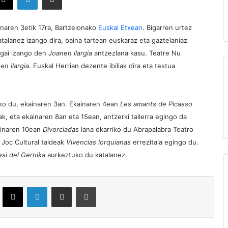
inaren 3etik 17ra, Bartzelonako
Euskal Etxean
.
Bigarren urtez
atalanez izango dira, baina tartean euskaraz eta gaztelaniaz
sgai izango den
Joanen ilargia
antzezlana kasu. Teatre Nu
en ilargia
. Euskal Herrian dezente ibiliak dira eta testua
iko du, ekainaren 3an. Ekainaren 4ean
Les amants de Picasso
k, eta ekainaren 8an eta 15ean, antzerki tailerra egingo da
ainaren 10ean
Divorciadas
lana ekarriko du Abrapalabra Teatro
 Joc Cultural taldeak
Vivencias lorquianas
errezitala egingo du.
si del Gernika
aurkeztuko du katalanez.
ebook
X
LinkedIn
Partekatu e-posta bidez
Inprimatu