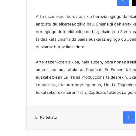
Arte eszenikoei buruzko ziklo berezia egingo da eka
antolatu du elkarteak ziklo hau. Emanaldi gehienak k
ere egingo dute ekitaldi pare bat; ekainaren 3an iku
taldea kataluniarra da baina euskaraz egingo du
Joan
euskaraz buruz ikasi dute.
Arte eszenikoen zikloa, hain zuzen, obra honek irek
antzezlana taularatuko du Capficats En Femení taldea
euskal etxean La Trama Produccions taldearekin. Ek
konpainiak, eta hurrengo egunean, 11n, La Tagarnina
Bukatzeko, ekainaren 17an, Capficats taldeak
La gène
Fac
Partekatu