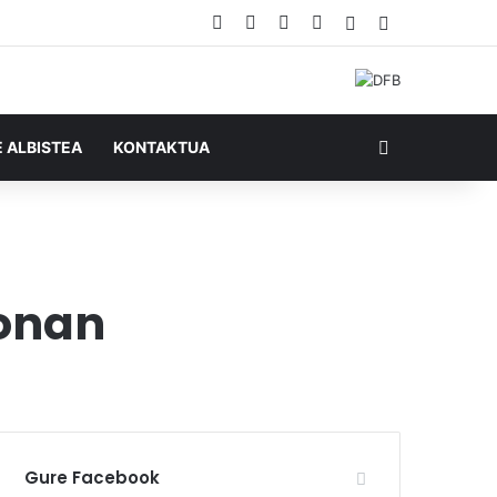
Facebook
X
YouTube
RSS
Ausazko artikul
Sidebar
Bilatu honela
E ALBISTEA
KONTAKTUA
lonan
Gure Facebook