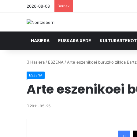
2026-08-08
Berriak
HASIERA
EUSKARA XEDE
KULTURARTEKO
Hasiera
/
ESZENA
/
Arte eszenikoei buruzko zikloa Bart
ESZENA
Arte eszenikoei 
2011-05-25
Facebook