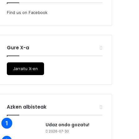
Find us on Facebook
Gure X-a
Jarraitu X-en
Azken albisteak
Udaz ondo gozatu!
2026-07-30