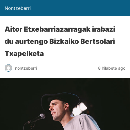
Nontzeberri
Aitor Etxebarriazarragak irabazi
du aurtengo Bizkaiko Bertsolari
Txapelketa
nontzeberri
8 hilabete ago