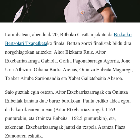
Larunbatean, abenduak 20, Bilboko Casillan jokatu da
Bizkaiko
Bertsolari Txapelketa
ko finala. Bertan zortzi finalistak bildu dira
norgehiagokan aritzeko: Aitor Bizkarra Ruiz, Aitor
Etxebarriazarraga Gabiola, Gorka Pagonabarraga Agorria, Jone
Uria Albizuri, Oihana Bartra Arenas, Onintza Enbeita Maguregi,
Txaber Altube Sarrionandia eta Xabat Galletebeitia Abaroa.
Saio guztiak egin ostean, Aitor Etxebarriazarragak eta Onintza
Enbeitak kantatu dute buruz burukoan. Puntu erdiko aldea egon
da bakarrik euren artean (Aitor Etxebarriazarragak 1163
punturekin, eta Onintza Enbeita 1162.5 punturekin), eta,
azkenean, Etxebarriazarragak jantzi du txapela Arantza Plaza
Zamoraren eskutik.