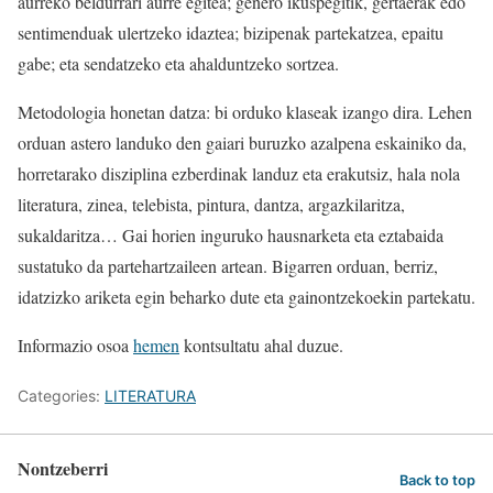
aurreko beldurrari aurre egitea; genero ikuspegitik, gertaerak edo
sentimenduak ulertzeko idaztea; bizipenak partekatzea, epaitu
gabe; eta sendatzeko eta ahalduntzeko sortzea.
Metodologia honetan datza: bi orduko klaseak izango dira. Lehen
orduan astero landuko den gaiari buruzko azalpena eskainiko da,
horretarako disziplina ezberdinak landuz eta erakutsiz, hala nola
literatura, zinea, telebista, pintura, dantza, argazkilaritza,
sukaldaritza… Gai horien inguruko hausnarketa eta eztabaida
sustatuko da partehartzaileen artean. Bigarren orduan, berriz,
idatzizko ariketa egin beharko dute eta gainontzekoekin partekatu.
Informazio osoa
hemen
kontsultatu ahal duzue.
Categories:
LITERATURA
Nontzeberri
Back to top