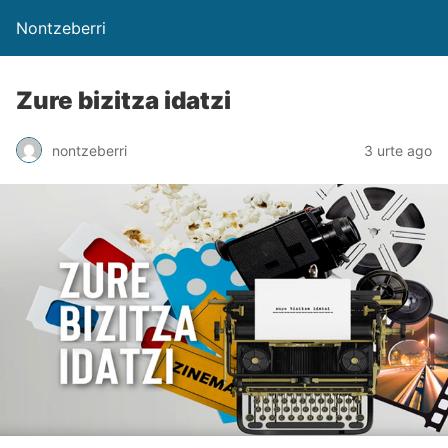
Nontzeberri
Zure bizitza idatzi
nontzeberri
3 urte ago