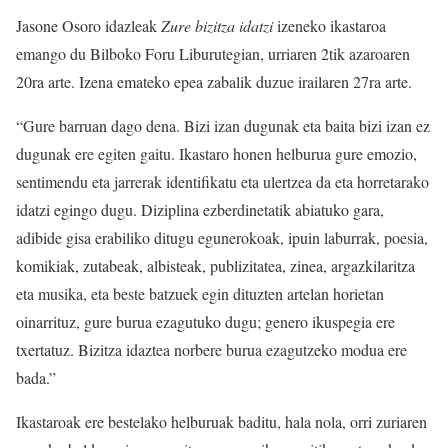
Jasone Osoro idazleak
Zure bizitza idatzi
izeneko ikastaroa
emango du Bilboko Foru Liburutegian, urriaren 2tik azaroaren
20ra arte. Izena emateko epea zabalik duzue irailaren 27ra arte.
“Gure barruan dago dena. Bizi izan dugunak eta baita bizi izan ez
dugunak ere egiten gaitu. Ikastaro honen helburua gure emozio,
sentimendu eta jarrerak identifikatu eta ulertzea da eta horretarako
idatzi egingo dugu. Diziplina ezberdinetatik abiatuko gara,
adibide gisa erabiliko ditugu egunerokoak, ipuin laburrak, poesia,
komikiak, zutabeak, albisteak, publizitatea, zinea, argazkilaritza
eta musika, eta beste batzuek egin dituzten artelan horietan
oinarrituz, gure burua ezagutuko dugu; genero ikuspegia ere
txertatuz. Bizitza idaztea norbere burua ezagutzeko modua ere
bada.”
Ikastaroak ere bestelako helburuak baditu, hala nola, orri zuriaren