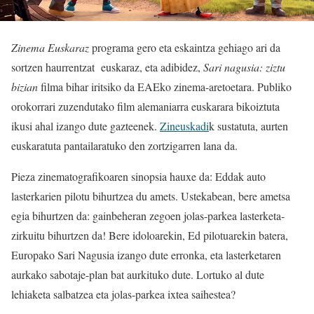
Zinema Euskaraz
programa gero eta eskaintza gehiago ari da
sortzen haurrentzat euskaraz, eta adibidez,
Sari nagusia: ziztu
bizian
filma bihar iritsiko da EAEko zinema-aretoetara. Publiko
orokorrari zuzendutako film alemaniarra euskarara bikoiztuta
ikusi ahal izango dute gazteenek.
Zineuskadi
k sustatuta, aurten
euskaratuta pantailaratuko den zortzigarren lana da.
Pieza zinematografikoaren sinopsia hauxe da: Eddak auto
lasterkarien pilotu bihurtzea du amets. Ustekabean, bere ametsa
egia bihurtzen da: gainbeheran zegoen jolas-parkea lasterketa-
zirkuitu bihurtzen da! Bere idoloarekin, Ed pilotuarekin batera,
Europako Sari Nagusia izango dute erronka, eta lasterketaren
aurkako sabotaje-plan bat aurkituko dute. Lortuko al dute
lehiaketa salbatzea eta jolas-parkea ixtea saihestea?