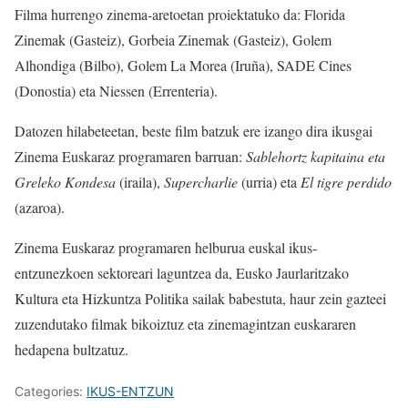
Filma hurrengo zinema-aretoetan proiektatuko da: Florida
Zinemak (Gasteiz), Gorbeia Zinemak (Gasteiz), Golem
Alhondiga (Bilbo), Golem La Morea (Iruña), SADE Cines
(Donostia) eta Niessen (Errenteria).
Datozen hilabeteetan, beste film batzuk ere izango dira ikusgai
Zinema Euskaraz programaren barruan:
Sablehortz kapitaina eta
Greleko Kondesa
(iraila),
Supercharlie
(urria) eta
El tigre perdido
(azaroa).
Zinema Euskaraz programaren helburua euskal ikus-
entzunezkoen sektoreari laguntzea da, Eusko Jaurlaritzako
Kultura eta Hizkuntza Politika sailak babestuta, haur zein gazteei
zuzendutako filmak bikoiztuz eta zinemagintzan euskararen
hedapena bultzatuz.
Categories:
IKUS-ENTZUN