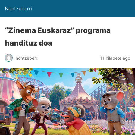
Nontzeberri
“Zinema Euskaraz” programa
handituz doa
nontzeberri
11 hilabete ago