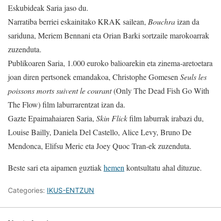
Eskubideak Saria jaso du.
Narratiba berriei eskainitako KRAK sailean,
Bouchra
izan da
sariduna, Meriem Bennani eta Orian Barki sortzaile marokoarrak
zuzenduta.
Publikoaren Saria, 1.000 euroko balioarekin eta zinema-aretoetara
joan diren pertsonek emandakoa, Christophe Gomesen
Seuls les
poissons morts suivent le courant
(Only The Dead Fish Go With
The Flow) film laburrarentzat izan da.
Gazte Epaimahaiaren Saria,
Skin Flick
film laburrak irabazi du,
Louise Bailly, Daniela Del Castello, Alice Levy, Bruno De
Mendonca, Elifsu Meric eta Joey Quoc Tran-ek zuzenduta.
Beste sari eta aipamen guztiak
hemen
kontsultatu ahal dituzue.
Categories:
IKUS-ENTZUN