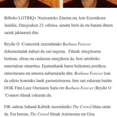
Bilboko LGTBIQ+ Nazioarteko Zinema eta Arte Eszenikoen
Jaialdia, Zinegoaken 23. edizioa, amaitu berri da eta banatu dituen
sariak jakinarazi ditu.
Brydie O ‘Connorrek zuzendutako
Barbara Forever
dokumentalak irabazi du sari nagusia. Filmak zinegilearen
bizitzan, obran eta ondarean murgiltzen da, bere artxiboko
materialean oinarritua. Epaimahaiak haren hizkuntza poetikoa,
zintzotasuna eta umorea nabarmendu ditu.
Barbara Forever
izan
da edizio honetako lanik garrantzitsuena, hiru sari eskuratu baititu.
DOK Film Luze Onenaren Saria ere
Barbara Forever
(Brydie O
‘Connor) filmak eskuratu du.
FIK sailean Sahand Kabirik zuzenduriko
The Crowd
filma saritu
da. Era berean,
The Crowd
filmak Aniztasuna eta Giza