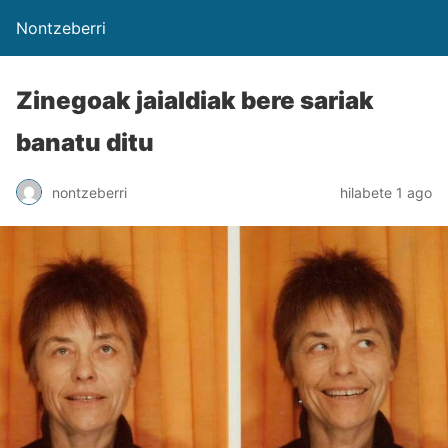
Nontzeberri
Zinegoak jaialdiak bere sariak
banatu ditu
nontzeberri
hilabete 1 ago