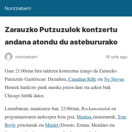
Nontzeberri
Zarauzko Putzuzulok kontzertu
andana atondu du astebururako
nontzeberri
16 urte ago
Gaur 21:00etan hiru talderen kontzertua izango da Zarauzko
Putzuzulo Gaztetxean: Dictadura,
Canadian Rifle
eta
No Slogan
.
Hirurek hardcore punk musika jotzen dute eta azken biak
Chicago hiritik datoz.
Larunbatean, maiatzaren 8an, 22:00etan,
Rockumentalak
-en
programazioaren aurkezpen festa gisa,
Mantisa
zarauztarrak,
Tom
Boyle
getxotarrak eta
Munlet
(Deusto, Ermua, Mendaro eta