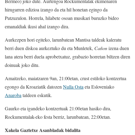
Bermeo) joko dute. Aurtengoa Rockumentalak ekimenaren
hirugarren edizioa izango da eta hil honetan egingo da
Putzuzulon. Horrela, hilabete osoan musikari buruzko bideo
emanaldiak ikusi ahal izango dira.
Aurkezpen hori egiteko, larunbatean Mantisa taldeak kaleratu
berri duen diskoa aurkeztuko du eta Munletek,
Cañon
izena duen
lana atera berri duela aprobetxatuz, grabazio horretan biltzen diren
doinuak joko ditu.
Amaitzeko, maiatzaren 9an, 21:00etan, crust estiloko kontzertua
egongo da Kroaziatik datozen
Nulla Osta
eta Esloveniako
Anaroba
taldeen eskutik.
Gaurko eta igandeko kontzertuak 21:00etan hasiko dira,
Rockumentalak-eko festa berriz, larunbatean, 22:00etan.
Xakela Gaztetxe Asanbladak bidalita