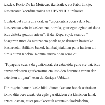
idazlea; Rocío De las Muñecas, ikertzailea, eta Patxi Urkijo,
ikastaroaren koordinatzailea eta UPV/EHUn irakaslea.
Guztiok bat etorri dira esatean “esperientzia ederra dela bai
ikasleentzat zein irakasleentzat, horrela, gaur egun egiten ari dena
ikus daiteke guztion artean”. Hala, Kepa Sojok esan du “
bosgarren urtea da niretzat eta pozik nago ikustean hasierako
ikastaroetan ibilitako batzuk hainbat jaialditan parte hartzen ari
direla euren lanekin. Kontua aurrea doan seinale”.
“Topagune ederra da guztiontzat, eta eztabaida-gune ere bai, ikus-
entzunezkoaren gaurkotasuna eta jaso den herentzia zertan den
aztertzen ari gara”, esan du Enrique Urbizuk.
Hirurogeita hamar ikasle bildu dituen ikastaro honek ostiralean
itxiko ditu bere ateak, eta egile garaikideen eta klasikoen lanak
aztertu ostean, tailer praktikoetatik ateratako ikasbideekin,