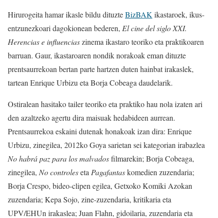
Hirurogeita hamar ikasle bildu dituzte
BizBAK
ikastaroek, ikus-
entzunezkoari dagokionean bederen,
El cine del siglo XXI.
Herencias e influencias
zinema ikastaro teoriko eta praktikoaren
barruan. Gaur, ikastaroaren nondik norakoak eman dituzte
prentsaurrekoan bertan parte hartzen duten hainbat irakaslek,
tartean Enrique Urbizu eta Borja Cobeaga daudelarik.
Ostiralean hasitako tailer teoriko eta praktiko hau nola izaten ari
den azaltzeko agertu dira maisuak hedabideen aurrean.
Prentsaurrekoa eskaini dutenak honakoak izan dira: Enrique
Urbizu, zinegilea, 2012ko Goya sarietan sei kategorian irabazlea
No habrá paz para los malvados
filmarekin; Borja Cobeaga,
zinegilea,
No controles
eta
Pagafantas
komedien zuzendaria;
Borja Crespo, bideo-clipen egilea, Getxoko Komiki Azokan
zuzendaria; Kepa Sojo, zine-zuzendaria, kritikaria eta
UPV/EHUn irakaslea; Juan Flahn, gidoilaria, zuzendaria eta