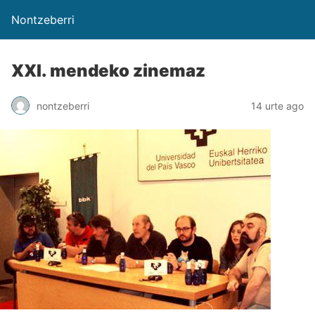
Nontzeberri
XXI. mendeko zinemaz
nontzeberri
14 urte ago