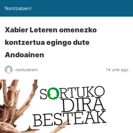
Nontzeberri
Xabier Leteren omenezko
kontzertua egingo dute
Andoainen
nontzeberri
14 urte ago