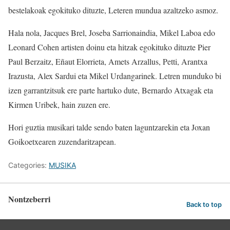
bestelakoak egokituko dituzte, Leteren mundua azaltzeko asmoz.
Hala nola, Jacques Brel, Joseba Sarrionaindia, Mikel Laboa edo
Leonard Cohen artisten doinu eta hitzak egokituko dituzte Pier
Paul Berzaitz, Eñaut Elorrieta, Amets Arzallus, Petti, Arantxa
Irazusta, Alex Sardui eta Mikel Urdangarinek. Letren munduko bi
izen garrantzitsuk ere parte hartuko dute, Bernardo Atxagak eta
Kirmen Uribek, hain zuzen ere.
Hori guztia musikari talde sendo baten laguntzarekin eta Joxan
Goikoetxearen zuzendaritzapean.
Categories:
MUSIKA
Nontzeberri
Back to top