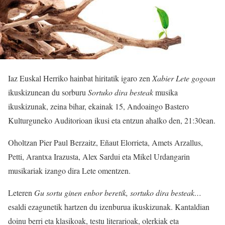
Iaz Euskal Herriko hainbat hiritatik igaro zen
Xabier Lete gogoan
ikuskizunean du sorburu
Sortuko dira besteak
musika
ikuskizunak, zeina bihar, ekainak 15, Andoaingo Bastero
Kulturguneko Auditorioan ikusi eta entzun ahalko den, 21:30ean.
Oholtzan Pier Paul Berzaitz, Eñaut Elorrieta, Amets Arzallus,
Petti, Arantxa Irazusta, Alex Sardui eta Mikel Urdangarin
musikariak izango dira Lete omentzen.
Leteren
Gu sortu ginen enbor beretik, sortuko dira besteak…
esaldi ezagunetik hartzen du izenburua ikuskizunak. Kantaldian
doinu berri eta klasikoak, testu literarioak, olerkiak eta