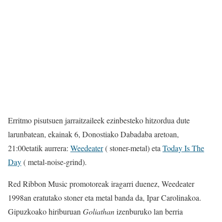
Erritmo pisutsuen jarraitzaileek ezinbesteko hitzordua dute
larunbatean, ekainak 6, Donostiako Dabadaba aretoan,
21:00etatik aurrera:
Weedeater
( stoner-metal) eta
Today Is The
Day
( metal-noise-grind).
Red Ribbon Music promotoreak iragarri duenez, Weedeater
1998an eratutako stoner eta metal banda da, Ipar Carolinakoa.
Gipuzkoako hiriburuan
Goliathan
izenburuko lan berria