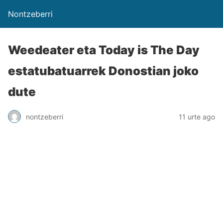
Nontzeberri
Weedeater eta Today is The Day
estatubatuarrek Donostian joko
dute
nontzeberri
11 urte ago