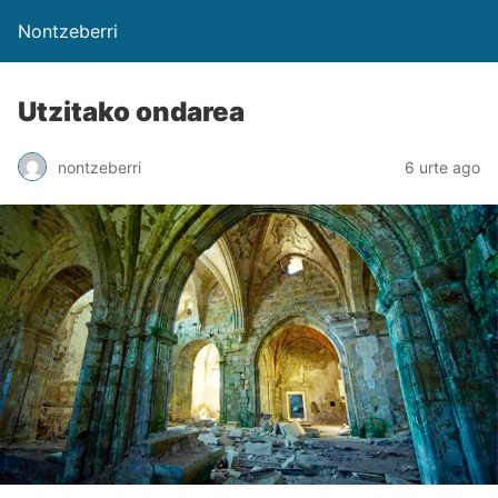
Nontzeberri
Utzitako ondarea
nontzeberri
6 urte ago