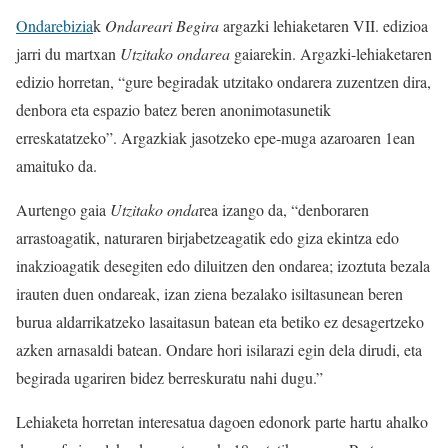
Ondarebizia
k
Ondareari Begira
argazki lehiaketaren VII. edizioa
jarri du martxan
Utzitako ondarea
gaiarekin. Argazki-lehiaketaren
edizio horretan, “gure begiradak utzitako ondarera zuzentzen dira,
denbora eta espazio batez beren anonimotasunetik
erreskatatzeko”. Argazkiak jasotzeko epe-muga azaroaren 1ean
amaituko da.
Aurtengo gaia
Utzitako onda
rea izango da, “denboraren
arrastoagatik, naturaren birjabetzeagatik edo giza ekintza edo
inakzioagatik desegiten edo diluitzen den ondarea; izoztuta bezala
irauten duen ondareak, izan ziena bezalako isiltasunean beren
burua aldarrikatzeko lasaitasun batean eta betiko ez desagertzeko
azken arnasaldi batean. Ondare hori isilarazi egin dela dirudi, eta
begirada ugariren bidez berreskuratu nahi dugu.”
Lehiaketa horretan interesatua dagoen edonork parte hartu ahalko