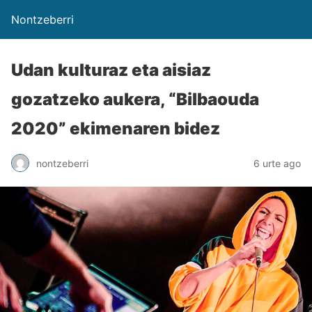
Nontzeberri
Udan kulturaz eta aisiaz
gozatzeko aukera, “Bilbaouda
2020” ekimenaren bidez
nontzeberri
6 urte ago