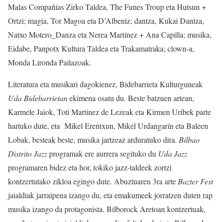
Malas Compañías Zirko Taldea, The Funes Troup eta Hutsun +
Ortzi; magia, Tor Magoa eta D’Albeniz; dantza, Kukai Dantza,
Natxo Motero_Danza eta Nerea Martínez + Ana Capilla; musika,
Eidabe, Panpotx Kultura Taldea eta Trakamatraka; clown-a,
Monda Lironda Pailazoak.
Literatura eta musikari dagokienez, Bidebarrieta Kulturguneak
Uda Bidebarrietan
ekimena osatu du. Beste batzuen artean,
Karmele Jaiok, Toti Martinez de Lezeak eta Kirmen Uribek parte
hartuko dute, eta Mikel Erentxun, Mikel Urdangarín eta Baleen
Lobak, besteak beste, musika jartzeaz arduratuko dira.
Bilbao
Distrito Jazz
programak ere aurrera segituko du
Uda Jazz
programaren bidez eta hor, tokiko jazz-taldeek zortzi
kontzertutako zikloa egingo dute. Abuztuaren 3ra arte
Bazter Fest
jaialdiak jarraipena izango du, eta emakumeek jorratzen duten rap
musika izango da protagonista. Bilborock Aretoan kontzertuak,