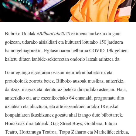
Bilboko Udalak
#BilbaoUda2020
ekimena aurkeztu du gaur
goizean, udarako aisialdiari eta kulturari lotutako 150 jarduera
baino gehiagorekin. Egitasmoaren helburua COVID-19k gehien
kaltetu dituen lanbide-sektoreetan ondorio latzak arintzea da.
Gaur egungo egoeraren osasun-neurriekin bat etorriz eta
protokoloak zorrotz betez, Bilboko auzoak musikaz, antzerkiz,
dantzaz, magiaz eta literaturaz beteko dira udako asteetan. Hala,
antzerkiko eta arte eszenikoetako 64 emanaldi programatu dira
uztailean eta abuztuan, eta arte eszenikoen arloko 18 euskal
konpainiaren ikuskizunez gozatu ahal izango dute bilbotarrek.
Honakoak dira taldeak: Gag Street Boys, Goitibera, Intujai
Teatro, Hortzmuga Teatroa, Trapu Zaharra eta Markeliñe; zirkua,