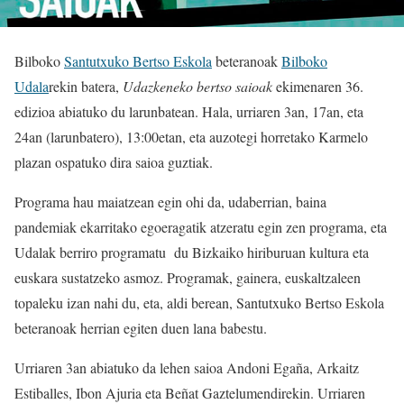
Bilboko
Santutxuko Bertso Eskola
beteranoak
Bilboko
Udala
rekin batera,
Udazkeneko bertso saioak
ekimenaren 36.
edizioa abiatuko du larunbatean. Hala, urriaren 3an, 17an, eta
24an (larunbatero), 13:00etan, eta auzotegi horretako Karmelo
plazan ospatuko dira saioa guztiak.
Programa hau maiatzean egin ohi da, udaberrian, baina
pandemiak ekarritako egoeragatik atzeratu egin zen programa, eta
Udalak berriro programatu du Bizkaiko hiriburuan kultura eta
euskara sustatzeko asmoz. Programak, gainera, euskaltzaleen
topaleku izan nahi du, eta, aldi berean, Santutxuko Bertso Eskola
beteranoak herrian egiten duen lana babestu.
Urriaren 3an abiatuko da lehen saioa Andoni Egaña, Arkaitz
Estiballes, Ibon Ajuria eta Beñat Gaztelumendirekin. Urriaren