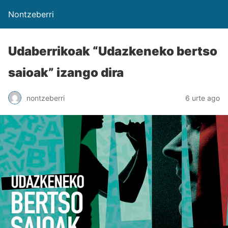
Nontzeberri
Udaberrikoak “Udazkeneko bertso
saioak” izango dira
nontzeberri
6 urte ago