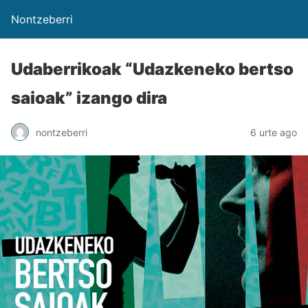
Nontzeberri
Udaberrikoak “Udazkeneko bertso
saioak” izango dira
nontzeberri
6 urte ago