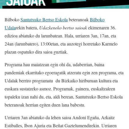
Bilboko
Santutxuko Bertso Eskola
beteranoak
Bilboko
Udala
rekin batera,
Udazkeneko bertso saioak
ekimenaren 36.
edizioa abiatuko du larunbatean. Hala, urriaren 3an, 17an, eta
24an (larunbatero), 13:00etan, eta auzotegi horretako Karmelo
plazan ospatuko dira saioa guztiak.
Programa hau maiatzean egin ohi da, udaberrian, baina
pandemiak ekarritako egoeragatik atzeratu egin zen programa, eta
Udalak berriro programatu du Bizkaiko hiriburuan kultura eta
euskara sustatzeko asmoz. Programak, gainera, euskaltzaleen
topaleku izan nahi du, eta, aldi berean, Santutxuko Bertso Eskola
beteranoak herrian egiten duen lana babestu.
Urriaren 3an abiatuko da lehen saioa Andoni Egaña, Arkaitz
Estiballes, Ibon Ajuria eta Beñat Gaztelumendirekin. Urriaren