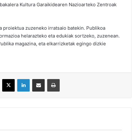
abakalera Kultura Garaikidearen Nazioarteko Zentroak
a proiektua zuzeneko irratsaio batekin. Publikoa
informazioa helarazteko eta edukiak sortzeko, zuzenean.
ublika
magazina, eta elkarrizketak egingo dizkie
acebook
X
LinkedIn
Partekatu e-posta bidez
Inprimatu