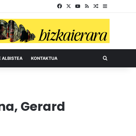
Facebook
X
YouTube
RSS
Ausazko artikul
Sidebar
Bilatu honel
E ALBISTEA
KONTAKTUA
na, Gerard