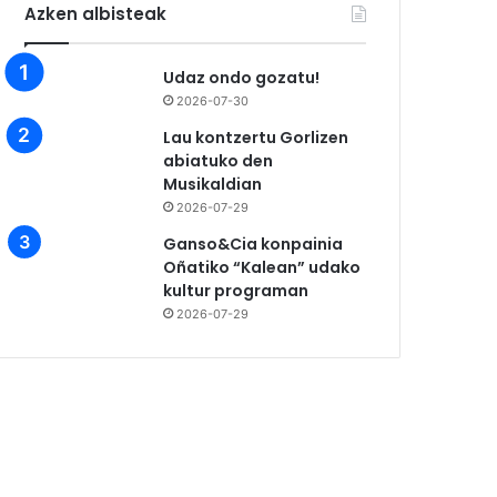
Azken albisteak
Udaz ondo gozatu!
2026-07-30
Lau kontzertu Gorlizen
abiatuko den
Musikaldian
2026-07-29
Ganso&Cia konpainia
Oñatiko “Kalean” udako
kultur programan
2026-07-29