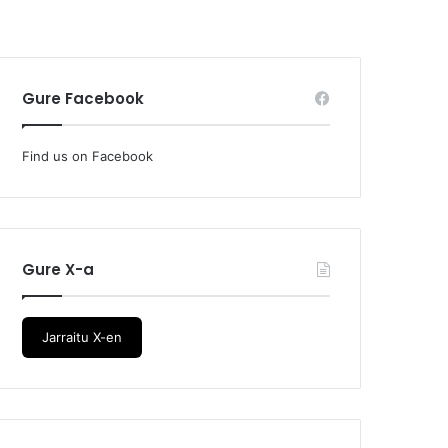
Gure Facebook
Find us on Facebook
Gure X-a
Jarraitu X-en