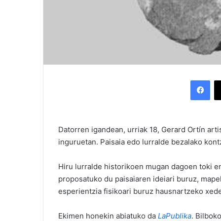
Facebook
Datorren igandean, urriak 18, Gerard Ortín art
inguruetan. Paisaia edo lurralde bezalako kon
Hiru lurralde historikoen mugan dagoen toki en
proposatuko du paisaiaren ideiari buruz, map
esperientzia fisikoari buruz hausnartzeko xed
Ekimen honekin abiatuko da
LaPublika
. Bilbok