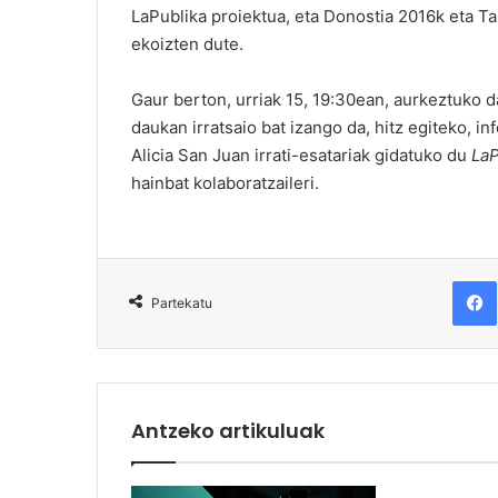
LaPublika proiektua, eta Donostia 2016k eta T
ekoizten dute.
Gaur berton, urriak 15, 19:30ean, aurkeztuko d
daukan irratsaio bat izango da, hitz egiteko, 
Alicia San Juan irrati-esatariak gidatuko du
LaP
hainbat kolaboratzaileri.
F
Partekatu
Antzeko artikuluak