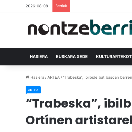
2026-08-08
Berriak
HASIERA
EUSKARA XEDE
KULTURARTEKO
Hasiera
/
ARTEA
/
“Trabeska”, ibilbide bat basoan barren
ARTEA
“Trabeska”, ibil
Ortínen artistare