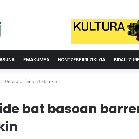
TASUNA
EMAKUMEA
NONTZEBERRI ZIKLOA
BIDALI ZUR
a, Gerard Ortínen artistarekin
bide bat basoan barre
kin