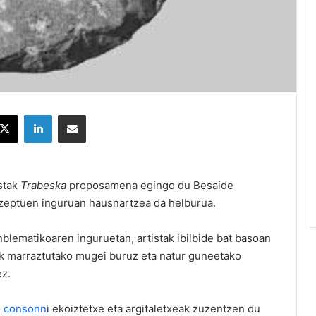
X
LinkedIn
Partekatu e-posta bidez
istak
Trabeska
proposamena egingo du Besaide
tzeptuen inguruan hausnartzea da helburua.
blematikoaren inguruetan, artistak ibilbide bat basoan
ek marraztutako mugei buruz eta natur guneetako
ez.
o
consonn
i ekoiztetxe eta argitaletxeak zuzentzen du