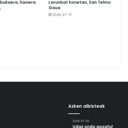
 bukaera, hasiera
Larunbat honetan, San Telmo
Gaua
0
2026-07-17
Azken albisteak
2026-07-30
Udaz ondo gozatu!