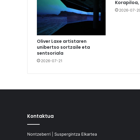
Korapiloa,
2026-07-2
Oliver Laxe artistaren
unibertso sortzaile eta
sentsoriala
2026-07-21
Kontaktua
Nontzeberri | Suspergintza Elkartea