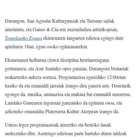
Durangon, San Agustin Kulturguneak eta Turismo sailak
antolatuta, eta Ganso & Cía-ren zuzendaritza artistikopean,
Tontolapiko Eguna
ekimenaren laugarren edizioa egingo dute
apirilaren 18an, egun osoko egitarauarekin.
Ekimenaren helburua clown disziplina herritarrengana
gerturatzea, eta Aste Santuko opor garaian, Durangora bisitariak
erakartzeko aukera sortzea. Programazioa eguerdiko 12:00etan
hasiko da eta emanaldi jarraiak izango dira gauera arte. Denetarik
egongo da, musika, animazioa eta makina bat emanaldi umoretsu.
Landako Gunearen inguruan gauzatuko da egitarau osoa, eta
azkeneko emanaldia Plateruena Kultur Aterpean izango da.
Urtero legez programazioak atzerriko eta bertoko lanak
aurkeztuko ditu. Aurtengo edizioan parte hartuko duten taldeak