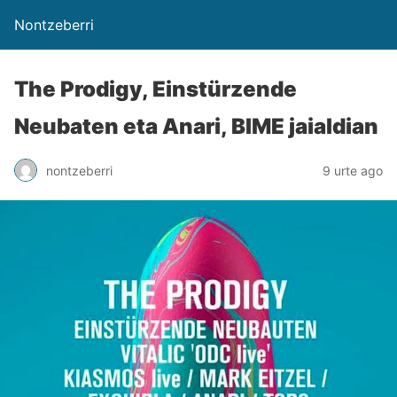
Nontzeberri
The Prodigy, Einstürzende
Neubaten eta Anari, BIME jaialdian
nontzeberri
9 urte ago