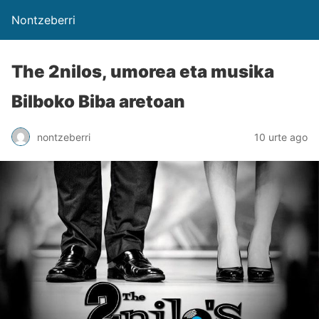
Nontzeberri
The 2nilos, umorea eta musika
Bilboko Biba aretoan
nontzeberri
10 urte ago