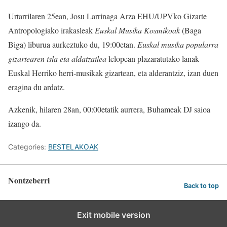
Urtarrilaren 25ean, Josu Larrinaga Arza EHU/UPVko Gizarte
Antropologiako irakasleak
Euskal Musika Kosmikoak
(Baga
Biga) liburua aurkeztuko du, 19:00etan.
Euskal musika popularra
gizartearen isla eta aldatzailea
lelopean plazaratutako lanak
Euskal Herriko herri-musikak gizartean, eta alderantziz, izan duen
eragina du ardatz.
Azkenik, hilaren 28an, 00:00etatik aurrera, Buhameak DJ saioa
izango da.
Categories:
BESTELAKOAK
Nontzeberri
Back to top
Exit mobile version