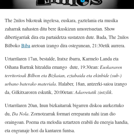
The 2nilos bikoteak ingelesa, euskara, gaztelania eta musika
zaharrak nahasten ditu bere ikuskizun umoretsuetan. Show
dibertigarriak dira eta partaidetza sustatzen dute. Bada, The 2nilos
Bilboko
Biba
aretoan izango dira ostegunean, 21:30etik aurrera.
Urtarrilaren 17an, bestalde, Iratxe ibarra, Karmelo Landa eta
Oihana Bartrak hitzaldia emango dute, 19:30ean:
Euskararen
territorioak Bilbon eta Bizkaian, eztabaida eta ekinbide (sub-)
urbano baterako materiala
. Halaber, 18an, antzerki-saioa izango
da, Gilkitxaroren eskutik, 20:00etan:
Adarretatik zintzilik
.
Urtarrilaren 20an, Inun bizkaitarrak bigarren diskoa aurkeztuko
du,
Da Nola
. Zornotzarrak formari erreparatu nahi izan dio
oraingoan. Poema eta melodia uztartzen erabili du energia handia,
eta engranaje hori da kantaren funtsa.