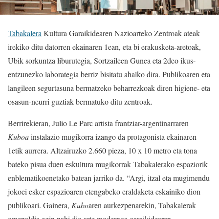
Tabakalera
Kultura Garaikidearen Nazioarteko Zentroak ateak
irekiko ditu datorren ekainaren 1ean, eta bi erakusketa-aretoak,
Ubik sorkuntza liburutegia, Sortzaileen Gunea eta 2deo ikus-
entzunezko laborategia berriz bisitatu ahalko dira. Publikoaren eta
langileen segurtasuna bermatzeko beharrezkoak diren higiene- eta
osasun-neurri guztiak bermatuko ditu zentroak.
Berrirekieran, Julio Le Parc artista frantziar-argentinarraren
Kuboa
instalazio mugikorra izango da protagonista ekainaren
1etik aurrera. Altzairuzko 2.660 pieza, 10 x 10 metro eta tona
bateko pisua duen eskultura mugikorrak Tabakalerako espaziorik
enblematikoenetako batean jarriko da. “Argi, itzal eta mugimendu
jokoei esker espazioaren etengabeko eraldaketa eskainiko dion
publikoari. Gainera,
Kubo
aren aurkezpenarekin, Tabakalerak
omenaldia egin nahi dio arte modernoa garaikidearen