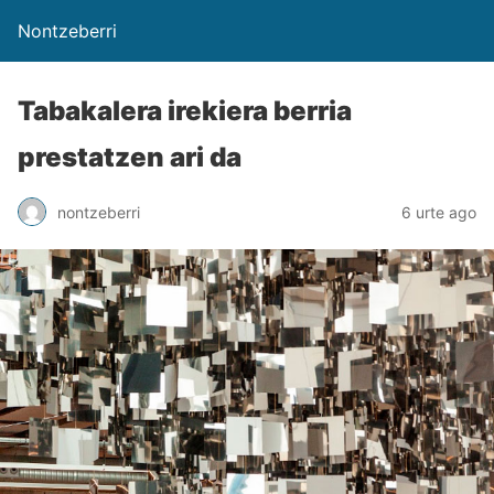
Nontzeberri
Tabakalera irekiera berria
prestatzen ari da
nontzeberri
6 urte ago