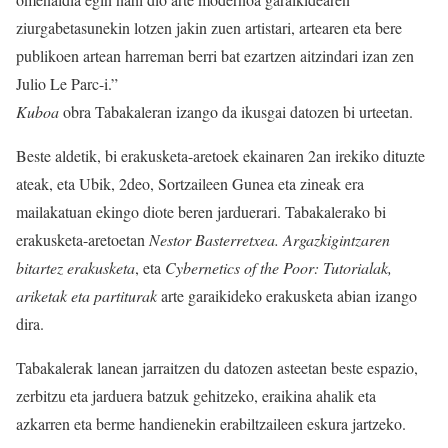
ziurgabetasunekin lotzen jakin zuen artistari, artearen eta bere
publikoen artean harreman berri bat ezartzen aitzindari izan zen
Julio Le Parc-i.”
Kuboa
obra Tabakaleran izango da ikusgai datozen bi urteetan.
Beste aldetik, bi erakusketa-aretoek ekainaren 2an irekiko dituzte
ateak, eta Ubik, 2deo, Sortzaileen Gunea eta zineak era
mailakatuan ekingo diote beren jarduerari. Tabakalerako bi
erakusketa-aretoetan
Nestor Basterretxea. Argazkigintzaren
bitartez erakusketa
, eta
Cybernetics of the Poor: Tutorialak,
ariketak eta partiturak
arte garaikideko erakusketa abian izango
dira.
Tabakalerak lanean jarraitzen du datozen asteetan beste espazio,
zerbitzu eta jarduera batzuk gehitzeko, eraikina ahalik eta
azkarren eta berme handienekin erabiltzaileen eskura jartzeko.