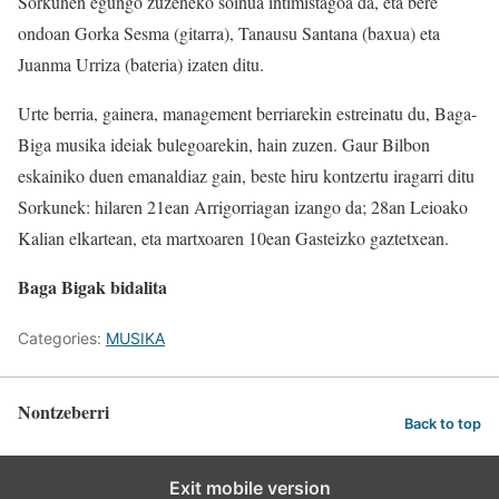
Sorkunen egungo zuzeneko soinua intimistagoa da, eta bere
ondoan Gorka Sesma (gitarra), Tanausu Santana (baxua) eta
Juanma Urriza (bateria) izaten ditu.
Urte berria, gainera, management berriarekin estreinatu du, Baga-
Biga musika ideiak bulegoarekin, hain zuzen. Gaur Bilbon
eskainiko duen emanaldiaz gain, beste hiru kontzertu iragarri ditu
Sorkunek: hilaren 21ean Arrigorriagan izango da; 28an Leioako
Kalian elkartean, eta martxoaren 10ean Gasteizko gaztetxean.
Baga Bigak bidalita
Categories:
MUSIKA
Nontzeberri
Back to top
Exit mobile version