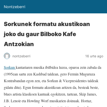
Nontzeberri
Sorkunek formatu akustikoan
joko du gaur Bilboko Kafe
Antzokian
nontzeberri
16 urte ago
Sorkun
kantariaren musika ibilbidea luzea, oparoa zein zabala da
(1995ean sartu zen Kashbad taldean, gero Fermin Muguruza
Kontrabandan egon zen, eta Sorkun & Vicepresidentes taldeak
gidatu ditu). Egun formatu akustikoan aritzen da, besteak beste,
blues artista klasikoen kantuak egokitzen, tartean, Skip James,
J.B. Lenoir eta Howling Worf musikarien doinuak. Hortaz,