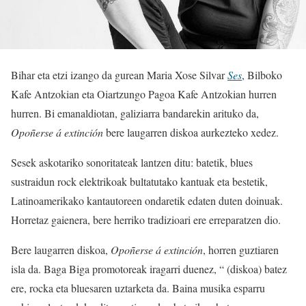
Bihar eta etzi izango da gurean Maria Xose Silvar
Ses
, Bilboko
Kafe Antzokian eta Oiartzungo Pagoa Kafe Antzokian hurren
hurren. Bi emanaldiotan, galiziarra bandarekin arituko da,
Opoñerse á extinción
bere laugarren diskoa aurkezteko xedez.
Sesek askotariko sonoritateak lantzen ditu: batetik, blues
sustraidun rock elektrikoak bultatutako kantuak eta bestetik,
Latinoamerikako kantautoreen ondaretik edaten duten doinuak.
Horretaz gaienera, bere herriko tradizioari ere erreparatzen dio.
Bere laugarren diskoa,
Opoñerse á extinción
, horren guztiaren
isla da. Baga Biga promotoreak iragarri duenez, “ (diskoa) batez
ere, rocka eta bluesaren uztarketa da. Baina musika esparru