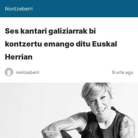
Nontzeberri
Ses kantari galiziarrak bi
kontzertu emango ditu Euskal
Herrian
nontzeberri
9 urte ago