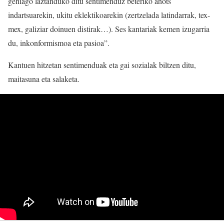
gehiago laztanduko ditu sentimenduz beteriko ahots
indartsuarekin, ukitu eklektikoarekin (zertzelada latindarrak, tex-
mex, galiziar doinuen distirak…). Ses kantariak kemen izugarria
du, inkonformismoa eta pasioa”.
Kantuen hitzetan sentimenduak eta gai sozialak biltzen ditu,
maitasuna eta salaketa.