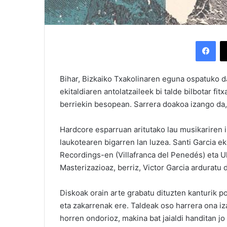
Facebook
Bihar, Bizkaiko Txakolinaren eguna ospatuko d
ekitaldiaren antolatzaileek bi talde bilbotar fi
berriekin besopean. Sarrera doakoa izango da, 
Hardcore esparruan aritutako lau musikariren
laukotearen bigarren lan luzea. Santi Garcia e
Recordings-en (Villafranca del Penedés) eta Ul
Masterizazioaz, berriz, Victor Garcia arduratu
Diskoak orain arte grabatu dituzten kanturik po
eta zakarrenak ere. Taldeak oso harrera ona iz
horren ondorioz, makina bat jaialdi handitan j