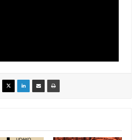
acebook
X
LinkedIn
Partekatu e-posta bidez
Inprimatu