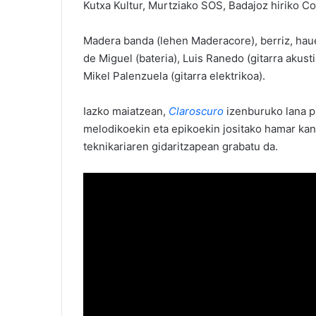
Kutxa Kultur, Murtziako SOS, Badajoz hiriko 
Madera banda (lehen Maderacore), berriz, haue
de Miguel (bateria), Luis Ranedo (gitarra akust
Mikel Palenzuela (gitarra elektrikoa).
Iazko maiatzean,
Claroscuro
izenburuko lana p
melodikoekin eta epikoekin jositako hamar kant
teknikariaren gidaritzapean grabatu da.