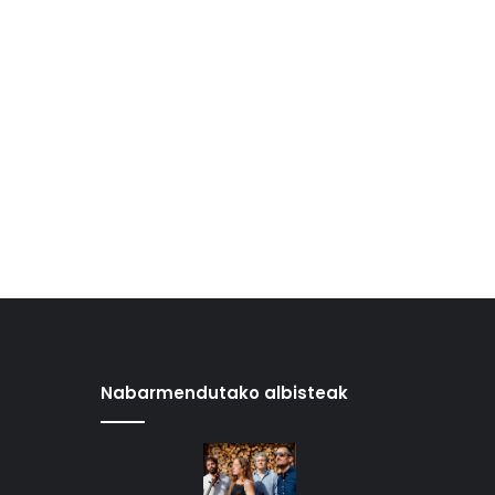
Nabarmendutako albisteak