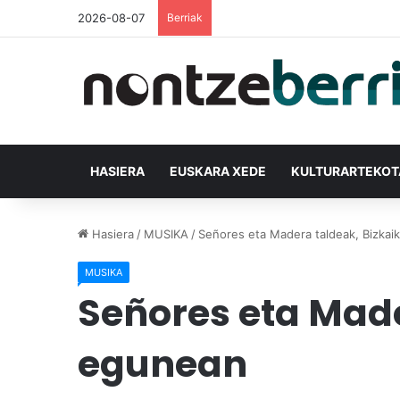
2026-08-07
Berriak
HASIERA
EUSKARA XEDE
KULTURARTEKO
Hasiera
/
MUSIKA
/
Señores eta Madera taldeak, Bizkai
MUSIKA
Señores eta Made
egunean