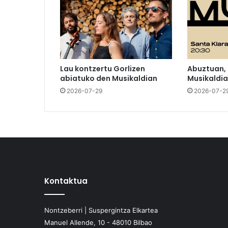
Lau kontzertu Gorlizen
Abuztuan,
abiatuko den Musikaldian
Musikaldia
2026-07-29
2026-07-2
Kontaktua
Nontzeberri | Suspergintza Elkartea
Manuel Allende, 10 - 48010 Bilbao