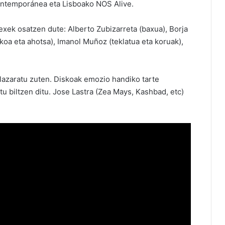
Contemporánea eta Lisboako NOS Alive.
xek osatzen dute: Alberto Zubizarreta (baxua), Borja
ikoa eta ahotsa), Imanol Muñoz (teklatua eta koruak),
lazaratu zuten. Diskoak emozio handiko tarte
u biltzen ditu. Jose Lastra (Zea Mays, Kashbad, etc)