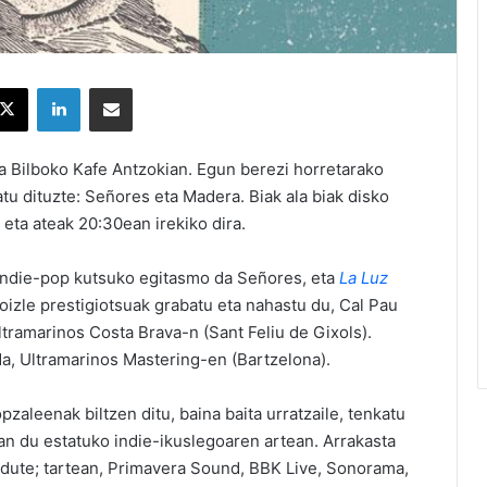
X
LinkedIn
Partekatu e-posta bidez
a Bilboko Kafe Antzokian. Egun berezi horretarako
txatu dituzte: Señores eta Madera. Biak ala biak disko
eta ateak 20:30ean irekiko dira.
 indie-pop kutsuko egitasmo da Señores, eta
La Luz
koizle prestigiotsuak grabatu eta nahastu du, Cal Pau
tramarinos Costa Brava-n (Sant Feliu de Gixols).
 da, Ultramarinos Mastering-en (Bartzelona).
pzaleenak biltzen ditu, baina baita urratzaile, tenkatu
an du estatuko indie-ikuslegoaren artean. Arrakasta
o dute; tartean, Primavera Sound, BBK Live, Sonorama,