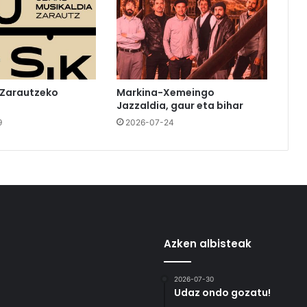
 Zarautzeko
Markina-Xemeingo
Jazzaldia, gaur eta bihar
9
2026-07-24
Azken albisteak
2026-07-30
Udaz ondo gozatu!