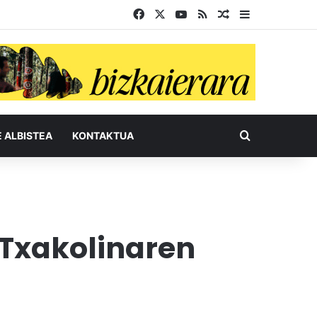
Facebook
X
YouTube
RSS
Ausazko artikul
Sidebar
Bilatu honel
E ALBISTEA
KONTAKTUA
 Txakolinaren