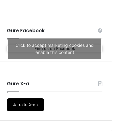
Gure Facebook
Click to accept marketing cookies and
Find us on Facebook
enable this content
Gure X-a
Jarraitu X-en