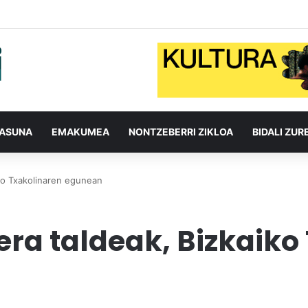
TASUNA
EMAKUMEA
NONTZEBERRI ZIKLOA
BIDALI ZUR
ko Txakolinaren egunean
ra taldeak, Bizkaiko