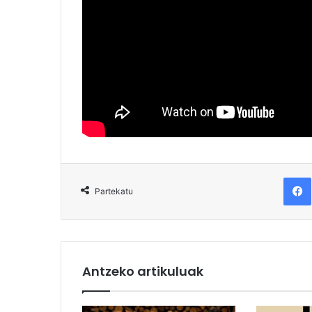
F
Partekatu
Antzeko artikuluak