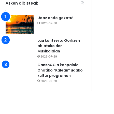
Azken albisteak
Udaz ondo gozatu!
2026-07-30
Lau kontzertu Gorlizen
abiatuko den
Musikaldian
2026-07-29
Ganso&Cia konpainia
Oñatiko “Kalean” udako
kultur programan
2026-07-29