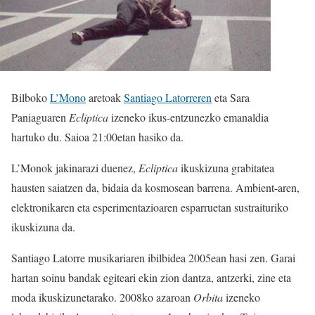
Bilboko
L’Mono
aretoak
Santiago Latorreren
eta Sara
Paniaguaren
Ecliptica
izeneko ikus-entzunezko emanaldia
hartuko du. Saioa 21:00etan hasiko da.
L’Monok jakinarazi duenez,
Ecliptica
ikuskizuna grabitatea
hausten saiatzen da, bidaia da kosmosean barrena. Ambient-aren,
elektronikaren eta esperimentazioaren esparruetan sustraituriko
ikuskizuna da.
Santiago Latorre musikariaren ibilbidea 2005ean hasi zen. Garai
hartan soinu bandak egiteari ekin zion dantza, antzerki, zine eta
moda ikuskizunetarako. 2008ko azaroan
Orbita
izeneko