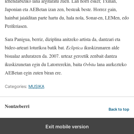
lehendabiziko lana argitaratu zuen. Lan horri esker, Txinan,
Japonian eta AEBetan izan zen, besteak beste. Horrez gain,
hainbat jaialditan parte hartu du, hala nola, Sonar-en, LEMen, edo
Periferiasen.
Sara Panigua, berriz, diziplina anitzeko artista da, dantzari eta
bideo-arteari loturikoa batik bat.
Ecliptica
ikuskizunaren alde
bisualaz arduratzen da. 2007. urteaz geroztik zenbait dantza
ikuskizunetan egin du Latorrerekin, baita
Orbita
lana aurkezteko
AEBetan egin zuten biran ere.
Categories:
MUSIKA
Nontzeberri
Back to top
Exit mobile version