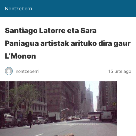
Nontzeberri
Santiago Latorre eta Sara
Paniagua artistak arituko dira gaur
L’Monon
nontzeberri
15 urte ago