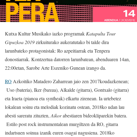
Kutxa Kultur Musikako iazko programak
Katapulta Tour
Gipuzkoa 2019
zirkuiturako aukeratutako bi talde dira
larunbateko protagonistak: Ro azpeitiarrak eta Tenpera
donostiarrak. Kontzertua datorren larunbatean, abenduaren 14an,
22:00etan, Sarobe Arte Eszeniko Gunean izango da.
RO
Azkoitiko Matadero Zaharrean jaio zen 2017koudazkenean;
Uso (bateria), Iker (baxua), Alkalde (gitarra), Gontxalo (gitarra)
eta Iraeta (pianoa eta syntheak) elkartu zirenean. Ia urtebetez
lokalean soinu eta melodiak kozinatu ostean, 2018ko udan lau
abesti sareratu zituzten,
Aikor
abestiaren bideokliparekin batera.
Estilo post rock instrumentalean murgiltzen da RO, gitarra
indartsuen soinua izanik euren osagai nagusiena. 2018ko