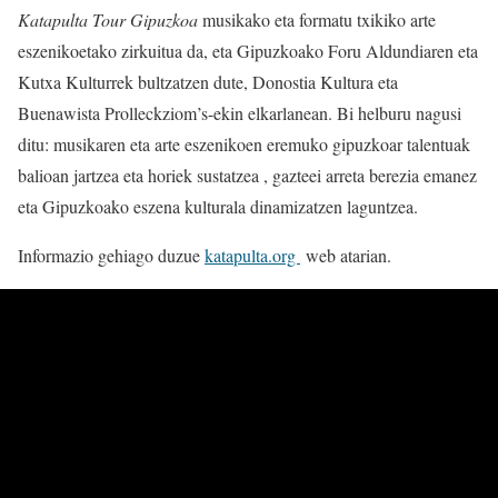
Katapulta Tour Gipuzkoa
musikako eta formatu txikiko arte
eszenikoetako zirkuitua da, eta Gipuzkoako Foru Aldundiaren eta
Kutxa Kulturrek bultzatzen dute, Donostia Kultura eta
Buenawista Prolleckziom’s-ekin elkarlanean. Bi helburu nagusi
ditu: musikaren eta arte eszenikoen eremuko gipuzkoar talentuak
balioan jartzea eta horiek sustatzea , gazteei arreta berezia emanez
eta Gipuzkoako eszena kulturala dinamizatzen laguntzea.
Informazio gehiago duzue
katapulta.org
web atarian.