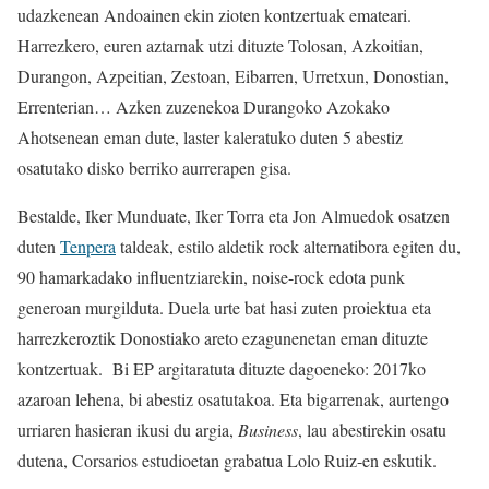
udazkenean Andoainen ekin zioten kontzertuak emateari.
Harrezkero, euren aztarnak utzi dituzte Tolosan, Azkoitian,
Durangon, Azpeitian, Zestoan, Eibarren, Urretxun, Donostian,
Errenterian… Azken zuzenekoa Durangoko Azokako
Ahotsenean eman dute, laster kaleratuko duten 5 abestiz
osatutako disko berriko aurrerapen gisa.
Bestalde, Iker Munduate, Iker Torra eta Jon Almuedok osatzen
duten
Tenpera
taldeak, estilo aldetik rock alternatibora egiten du,
90 hamarkadako influentziarekin, noise-rock edota punk
generoan murgilduta. Duela urte bat hasi zuten proiektua eta
harrezkeroztik Donostiako areto ezagunenetan eman dituzte
kontzertuak. Bi EP argitaratuta dituzte dagoeneko: 2017ko
azaroan lehena, bi abestiz osatutakoa. Eta bigarrenak, aurtengo
urriaren hasieran ikusi du argia,
Business
, lau abestirekin osatu
dutena, Corsarios estudioetan grabatua Lolo Ruiz-en eskutik.