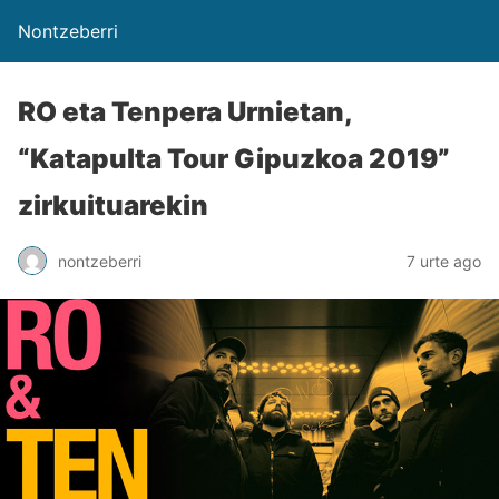
Nontzeberri
RO eta Tenpera Urnietan,
“Katapulta Tour Gipuzkoa 2019”
zirkuituarekin
nontzeberri
7 urte ago