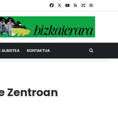
Facebook
X
YouTube
RSS
Ausazko artikul
Sidebar
Bilatu honel
E ALBISTEA
KONTAKTUA
te Zentroan