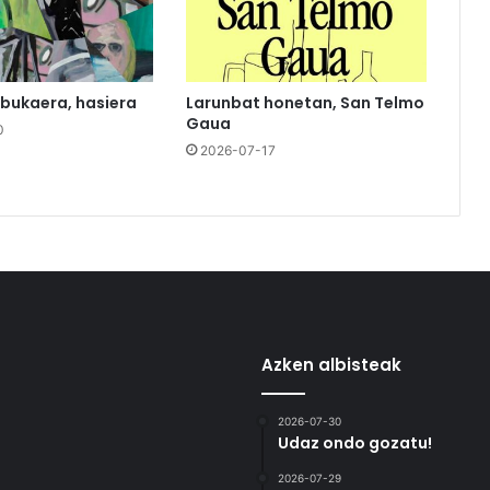
 bukaera, hasiera
Larunbat honetan, San Telmo
Gaua
0
2026-07-17
Azken albisteak
2026-07-30
Udaz ondo gozatu!
2026-07-29