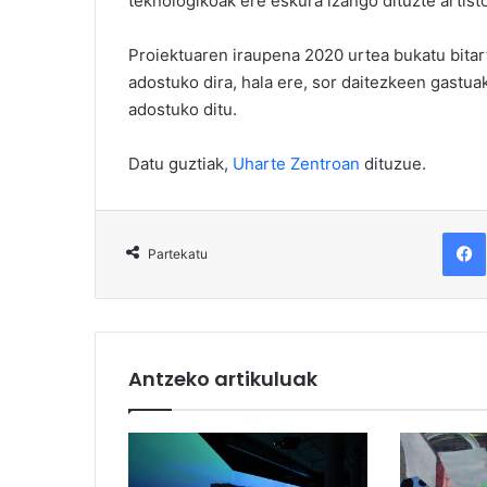
teknologikoak ere eskura izango dituzte artistok
Proiektuaren iraupena 2020 urtea bukatu bitar
adostuko dira, hala ere, sor daitezkeen gastu
adostuko ditu.
Datu guztiak,
Uharte Zentroan
dituzue.
F
Partekatu
Antzeko artikuluak