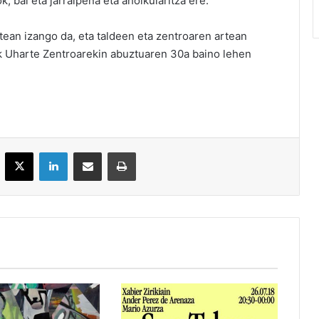
, bai eta jarraipena eta aholkularitza ere.
tean izango da, eta taldeen eta zentroaren artean
ak Uharte Zentroarekin abuztuaren 30a baino lehen
acebook
X
LinkedIn
Partekatu e-posta bidez
Inprimatu