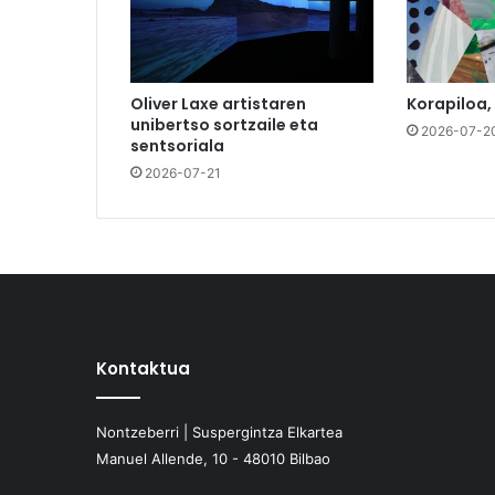
Oliver Laxe artistaren
Korapiloa,
unibertso sortzaile eta
2026-07-2
sentsoriala
2026-07-21
Kontaktua
Nontzeberri | Suspergintza Elkartea
Manuel Allende, 10 - 48010 Bilbao