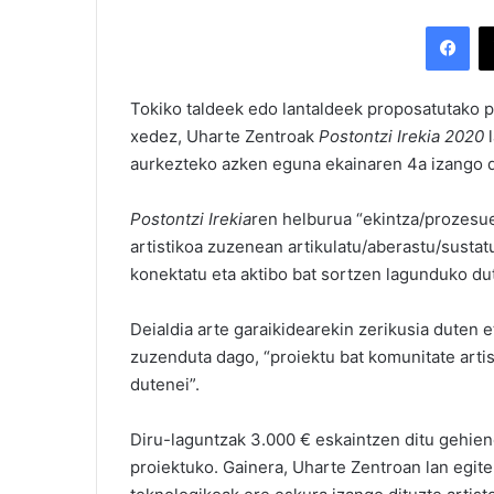
Facebook
Tokiko taldeek edo lantaldeek proposatutako p
xedez, Uharte Zentroak
Postontzi Irekia 2020
l
aurkezteko azken eguna ekainaren 4a izango d
Postontzi Irekia
ren helburua “ekintza/prozesu
artistikoa zuzenean artikulatu/aberastu/sustat
konektatu eta aktibo bat sortzen lagunduko du
Deialdia arte garaikidearekin zerikusia duten e
zuzenduta dago, “proiektu bat komunitate artis
dutenei”.
Diru-laguntzak 3.000 € eskaintzen ditu gehien
proiektuko. Gainera, Uharte Zentroan lan egite