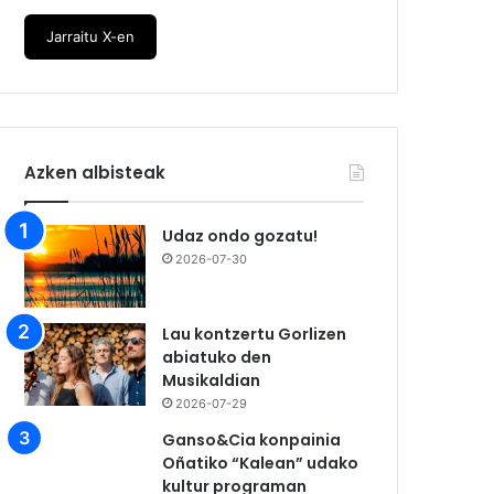
Jarraitu X-en
Azken albisteak
Udaz ondo gozatu!
2026-07-30
Lau kontzertu Gorlizen
abiatuko den
Musikaldian
2026-07-29
Ganso&Cia konpainia
Oñatiko “Kalean” udako
kultur programan