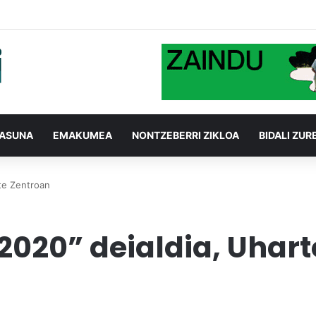
TASUNA
EMAKUMEA
NONTZEBERRI ZIKLOA
BIDALI ZUR
rte Zentroan
 2020” deialdia, Uhar